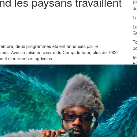
nd les paysans travaillent
Pa
d
La
La
G
To
vembre, deux programmes étaient annoncés par le
p
games. Avec la mise en œuvre du Camp du futur, plus de 1000
In
ent d’entreprises agricoles.
F