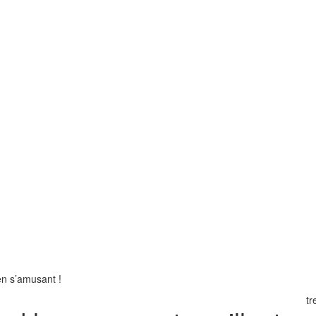
en s’amusant !
tr