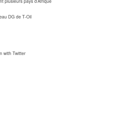
 plusieurs pays d’Afrique
veau DG de T-Oil
n with Twitter