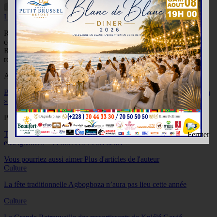
Lazarre KONDO
Rechercher, vérifier, rédiger et partager des informations
compréhensibles et accessibles à tous, telle est ma mission.
Récemment, je suis engagé dans la sensibilisation à la sécurité
routière. Je suis passionné du sport et de la culture.
Article Précédent
Benin : Les coulisses de l’historique face-à-face de la « décrispation
» du climat politique
Prochain article
Togo/Rentrée scolaire: Faure Gnassingbé invite élèves et
enseignants à « l’effort et à l’excellence »
Vous pourriez aussi aimer
Plus d'articles de l'auteur
Culture
La fête traditionnelle Agbogboza n’aura pas lieu cette année
Culture