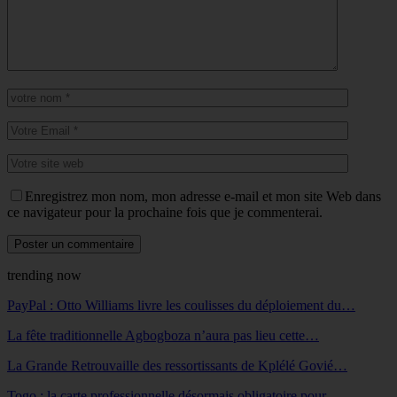
Enregistrez mon nom, mon adresse e-mail et mon site Web dans
ce navigateur pour la prochaine fois que je commenterai.
trending now
PayPal : Otto Williams livre les coulisses du déploiement du…
La fête traditionnelle Agbogboza n’aura pas lieu cette…
La Grande Retrouvaille des ressortissants de Kplélé Govié…
Togo : la carte professionnelle désormais obligatoire pour…