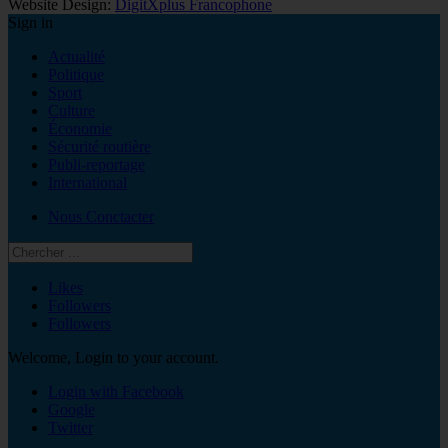
Website Design:
DigitXplus Francophone
Sign in
Actualité
Politique
Sport
Culture
Économie
Sécurité routière
Publi-reportage
International
Nous Conctacter
Likes
Followers
Followers
Welcome, Login to your account.
Login with Facebook
Google
Twitter