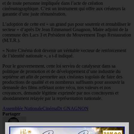
et de toute personne impliquée dans l’acte de création
cinématographique. C’est un instrument qui offre aux créateurs la
garantie d’une juste rémunération.
L’adoption de cette est « un grand pas pour soutenir et rentabiliser le
secteur » d’après Dr Jean Emmanuel Gnagnon, Maire adjoint de la
commune des Lacs 3 et Président du Mouvement Togo Restauration
(M.T.R.).
« Notre Cinéma doit devenir un véritable vecteur de renforcement
de l’identité nationale », a t-il indiqué.
Pour le gouvernement, cette loi servira de catalyseur dans sa
politique de promotion et de développement d’une industrie du
septième art afin de permettre aux cinéastes togolais de faire des
productions de qualité et en nombreux suffisants pour assouvir la
demande des films reflétant notre vécu, nos valeurs et nos
croyances, demande légitime exprimée par nos concitoyens et
abondamment relayée par la représentation nationale.
Assemblée Nationale
Cinéma
Dr GNAGNON
Partager