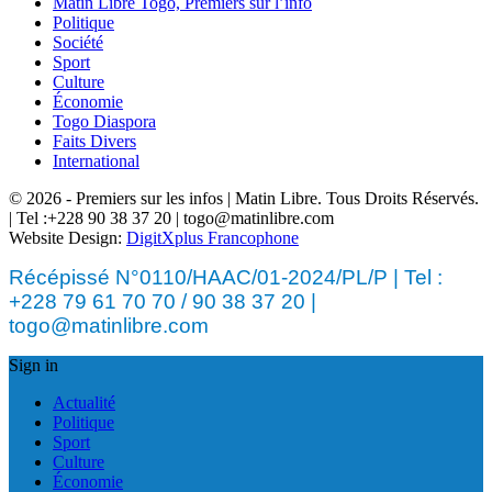
Matin Libre Togo, Premiers sur l’info
Politique
Société
Sport
Culture
Économie
Togo Diaspora
Faits Divers
International
© 2026 - Premiers sur les infos | Matin Libre. Tous Droits Réservés.
| Tel :+228 90 38 37 20 | togo@matinlibre.com
Website Design:
DigitXplus Francophone
Récépissé N°0110/HAAC/01-2024/PL/P | Tel :
+228 79 61 70 70 / 90 38 37 20 |
togo@matinlibre.com
Sign in
Actualité
Politique
Sport
Culture
Économie