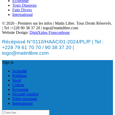
Économie
Togo Diaspora
Faits Divers
International
© 2026 - Premiers sur les infos | Matin Libre. Tous Droits Réservés.
| Tel :+228 90 38 37 20 | togo@matinlibre.com
Website Design:
DigitXplus Francophone
Récépissé N°0110/HAAC/01-2024/PL/P | Tel :
+228 79 61 70 70 / 90 38 37 20 |
togo@matinlibre.com
Sign in
Actualité
Politique
Sport
Culture
Économie
Sécurité routière
Publi-reportage
International