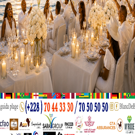
ailler avec les autres syndicats pour leur demander comment
liqué.
nisation internationale du travail, relative à la liberté syndi
positions de l’article 9 de la loi n°2022-012 du 18 juin 2022
, qui stipule que, « les personnes exerçant la même profess
urant à l’établissement des produits déterminés ou la mêm
n syndicat professionnel», que cette organisation s’est érigé
ional du travail Lomé Commune pendant ce congrès, s’est di
o.
ynt.Ba.Co qui vient enrichir le monde syndicale au Togo.
des droits ainsi que les matériels sociaux et d’ordre profess