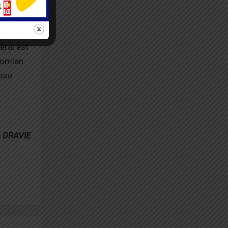
aul
éral est
Komlan.
isse
 DRAVIE