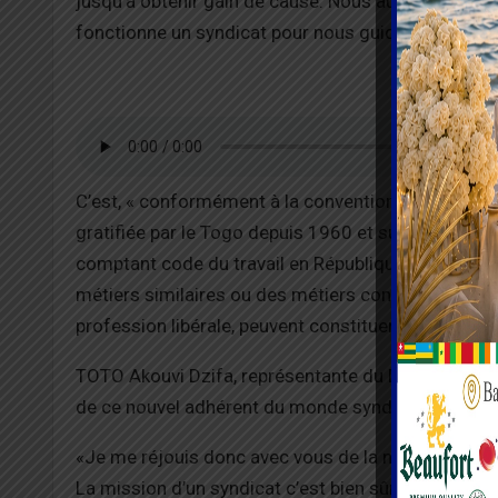
jusqu’à obtenir gain de cause. Nous aurons à trav
fonctionne un syndicat pour nous guider», a-t-il exp
C’est, « conformément à la convention n°87 de l’orga
gratifiée par le Togo depuis 1960 et suivant les dis
comptant code du travail en République togolaise»
métiers similaires ou des métiers connexes conco
profession libérale, peuvent constituer librement u
TOTO Akouvi Dzifa, représentante du Directeur rég
de ce nouvel adhérent du monde syndicale au Tog
«Je me réjouis donc avec vous de la naissance de S
La mission d’un syndicat c’est bien sûr la défense 