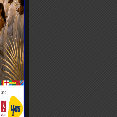
cale
ion des
e
e.
te fière
ionnels