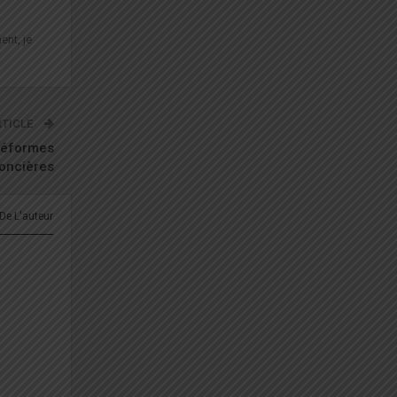
ent, je
RTICLE
réformes
oncières
 De L'auteur