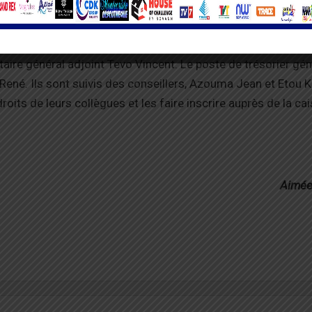
mme secrétaire général Kagni Tetteh , à ses côtés, Kongo P
aire général adjoint Tevo Vincent. Le poste de trésorier gén
 René. Ils sont suivis des conseillers, Azouma Jean et Etou 
roits de leurs collègues et les faire inscrire auprès de la ca
Aimée