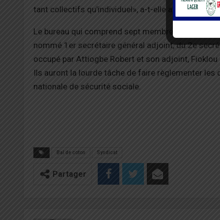
tant collectifs qu’individuel», a-t-elle affirmé.
Le bureau qui comprend sept membres, et qui a co
nommé 1er secrétaire général adjoint, du 2e secrét
occupé par Attiogbe Robert et son adjoint, Fioklou
Ils auront la lourde tâche de faire règlementer les d
nationale de sécurité sociale.
Bal de coton
Syndicat
Partager