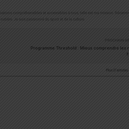
formations compréhensibles et accessibles à tous, telle est ma mission. Récemm
routière. Je suis passionné du sport et de la culture.
PROCHAIN A
e
Programme Threshold : Mieux comprendre les 
f
Plus D'articles