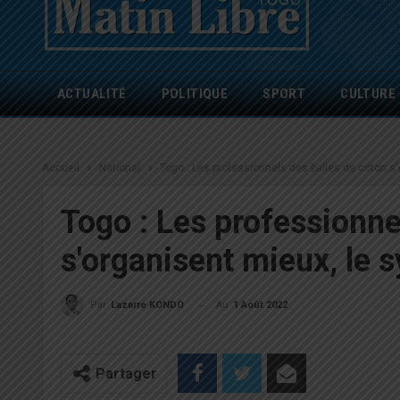
ACTUALITÉ
POLITIQUE
SPORT
CULTURE
Accueil
National
Togo : Les professionnels des balles de coton s
Togo : Les professionne
s'organisent mieux, le 
Au
1 Août 2022
Par
Lazarre KONDO
Partager