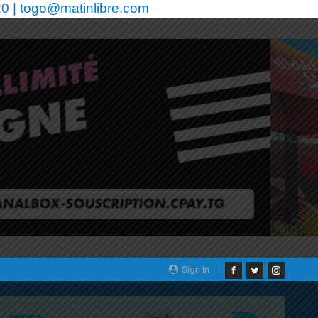
0 | togo@matinlibre.com
Sign In