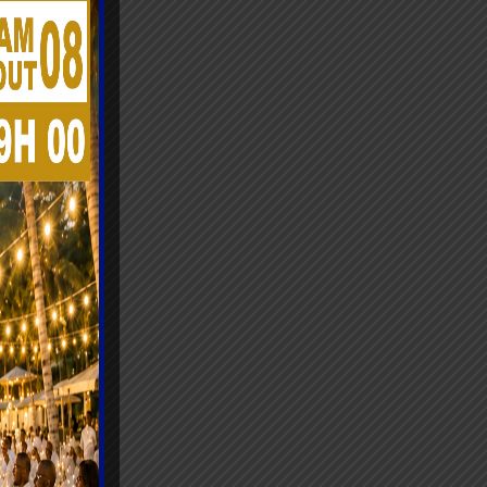
’est
daire ».
rrain et
 ses
ier
x. Les
ailler