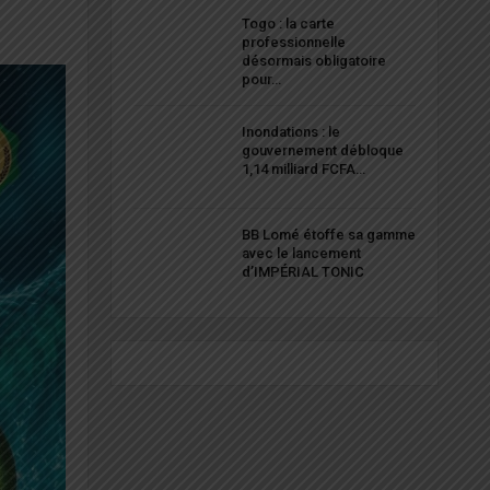
Togo : la carte
professionnelle
désormais obligatoire
pour…
Inondations : le
gouvernement débloque
1,14 milliard FCFA…
BB Lomé étoffe sa gamme
avec le lancement
d’IMPÉRIAL TONIC