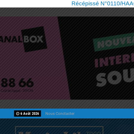
Récépissé N°0110/HAAC/
Nous Conctacter
6 Août 2026