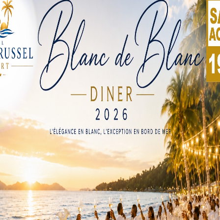
e Coton (SYNT.BA.CO), a élu pour 4 ans ses tous nouveaux
’est engagée à défendre les droits de ses sympathisants. Il s
re, construire le synt.ba.co, un syndicalisme résilient et soli
t sept membres qui vont représenter les travailleurs sur le te
syndicale, a plusieurs chantiers qui l’attendent. Il a remercié
ailler dans la solidarité, la cohésion et la résilience. Un prem
a discrimination des travailleurs de ce secteur du coton.
illeurs des balles de coton ne sont plus considérés dans les
 contrat de travail, ils travaillent comme de simples portefai
ton sans contrat. Avec ce nouveau syndicat, nous allons trav