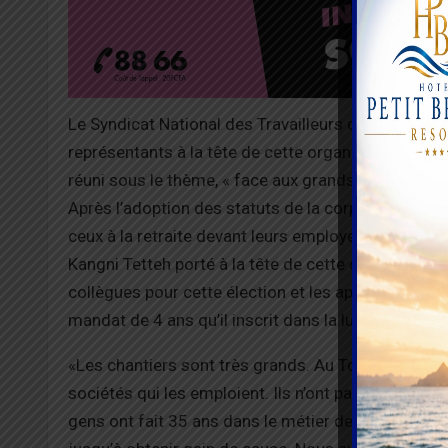
Le Syndicat National des Travailleurs des Balles d
représentants à la tête de cette organisation qui s
réuni sous le thème, « face aux grands défis de l’heu
Après l’adoption des statuts de la corporation, c’es
ceux à la retraite devant leurs employeurs.
Kangni Tetteh porté à la tête de cette organisation 
collègues pour cette élection et les appellent à trav
mandat de 4 ans qu’il inscrit dans la lutte contre l
«Les chantiers sont très grands. Au Togo, les trava
sociétés qui les emploient. Ils n’ont pas accès à un
gens ont fait 35 ans dans le métier de balles de co