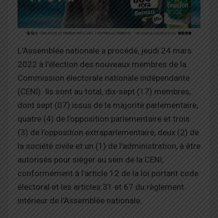
L’Assemblée nationale a procédé, jeudi 24 mars
2022 à l’élection des nouveaux membres de la
Commission électorale nationale indépendante
(CENI). Ils sont au total, dix-sept (17) membres,
dont sept (07) issus de la majorité parlementaire,
quatre (4) de l’opposition parlementaire et trois
(3) de l’opposition extraparlementaire, deux (2) de
la société civile et un (1) de l’administration, à être
autorisés pour siéger au sein de la CENI,
conformément à l’article 12 de la loi portant code
électoral et les articles 31 et 67 du règlement
intérieur de l’Assemblée nationale.