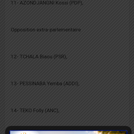
11- AZONDJANGNI Kossi (PDP),
Opposition extra-parlementaire
12- TCHALA Biaou (PSR),
13- PESSINABA Yemba (ADDI),
14- TEKO Folly (ANC),