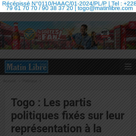
Récépissé N°0110/HAAC/01-2024/PL/P | Tel : +22
79 61 70 70 / 90 38 37 20 | togo@matinlibre.com
Accueil
Politique
Togo : Les partis
politiques fixés sur leur
représentation à la