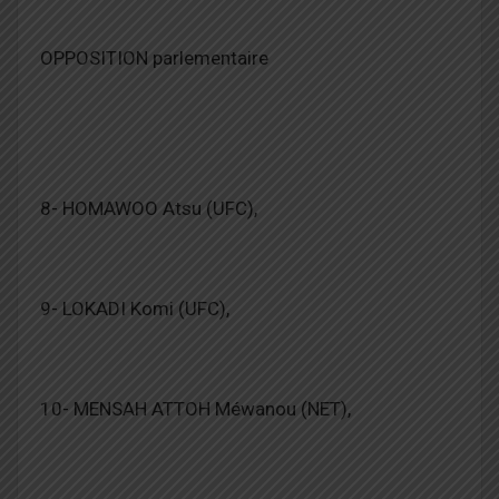
OPPOSITION parlementaire
8- HOMAWOO Atsu (UFC),
9- LOKADI Komi (UFC),
10- MENSAH ATTOH Méwanou (NET),