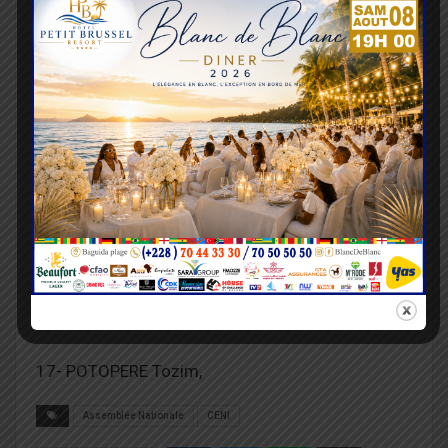
Société Civile
15- DOSSEKPLI Messan (Agir pour l’humanité),
16- YABRE Dago (ONG – NOUVELLE ELITE),
Administration
17- POTOPERE Tozim,
Assemblée Nationale
CENI