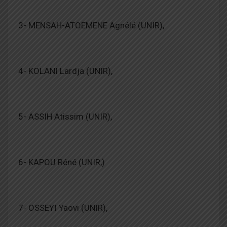
3- MENSAH-ATOEMENE Agnélé (UNIR),
4- KOLANI Lardja (UNIR),
5- ASSIH Atissim (UNIR),
6- KAPOU Réné (UNIR,)
7- OSSEYI Yaovi (UNIR),