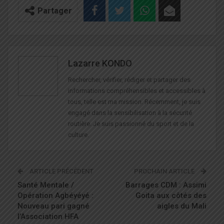
Partager
Lazarre KONDO
Rechercher, vérifier, rédiger et partager des
informations compréhensibles et accessibles à
tous, telle est ma mission. Récemment, je suis
engagé dans la sensibilisation à la sécurité
routière. Je suis passionné du sport et de la
culture.
ARTICLE PRÉCÉDENT
PROCHAIN ARTICLE
Santé Mentale /
Barrages CDM : Assimi
Opération Agbéyéyé :
Goita aux côtés des
Nouveau pari gagné
aigles du Mali
l’Association HFA