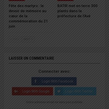
Fête des martyrs : le
BATIR met en terre 300
devoir de mémoire au
plants dans la
cœur de la
préfecture de l’Avé
commémoration du 21
juin
PREV
NEXT
LAISSER UN COMMENTAIRE
Connecter avec:
Login With Facebook
Login With Google
Login With Twitter
Votre adresse email ne sera pas publiée.