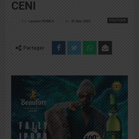
CENI
POLITIQUE
Au
25 Mar 2022
Par
Lazarre KONDO
Partager