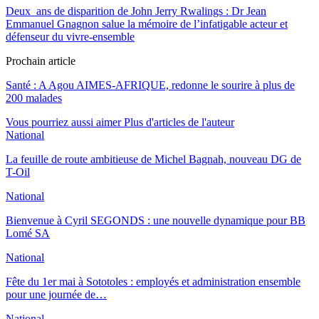
Deux ans de disparition de John Jerry Rwalings : Dr Jean
Emmanuel Gnagnon salue la mémoire de l’infatigable acteur et
défenseur du vivre-ensemble
Prochain article
Santé : A Agou AIMES-AFRIQUE, redonne le sourire à plus de
200 malades
Vous pourriez aussi aimer
Plus d'articles de l'auteur
National
La feuille de route ambitieuse de Michel Bagnah, nouveau DG de
T-Oil
National
Bienvenue à Cyril SEGONDS : une nouvelle dynamique pour BB
Lomé SA
National
Fête du 1er mai à Sototoles : employés et administration ensemble
pour une journée de…
National