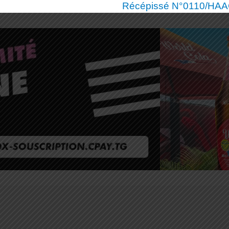
Récépissé N°0110/HAAC/