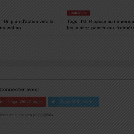
TRANSPORT
: Un plan d’action vers la
Togo : l’OTR passe au numériq
nalisation
les laissez-passer aux frontièr
Connecter avec:
Login With Google
Login With Twitter
esse email ne sera pas publiée.