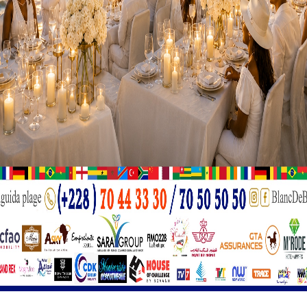
trois ans, visent à améliorer la fluidité et la sécurité de la ci
néraires les plus empruntés du pays en dehors de la Nationale 
e majeure. Les efforts entrepris contribueront non seuleme
mais auront également un impact positif sur le développemen