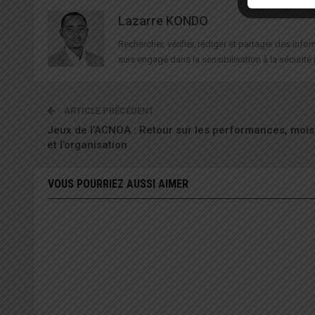
Lazarre KONDO
Rechercher, vérifier, rédiger et partager des in
suis engagé dans la sensibilisation à la sécurité 
ARTICLE PRÉCÉDENT
Jeux de l’ACNOA : Retour sur les performances, moi
et l’organisation
VOUS POURRIEZ AUSSI AIMER