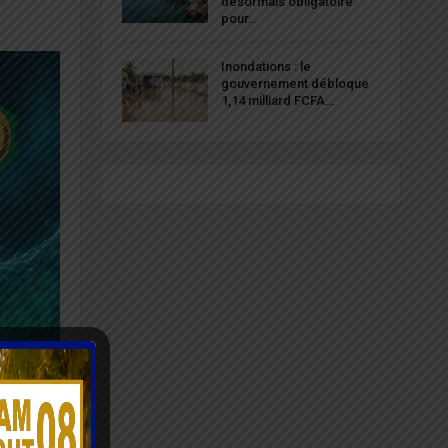
désormais obligatoire
pour…
Inondations : le
gouvernement débloque
1,14 milliard FCFA…