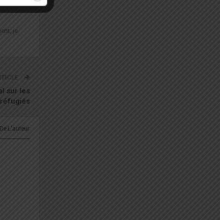
ent, je
RTICLE
l sur les
réfugiés
 De L'auteur