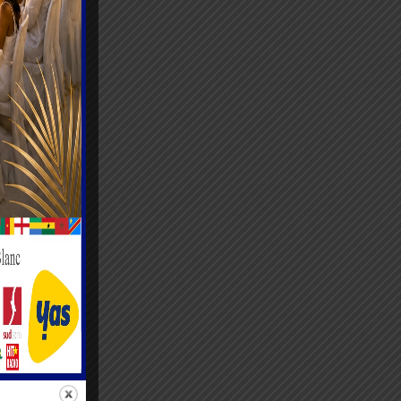
rculation
1, la
nt à
t