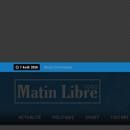
Nous Conctacter
7 Août 2026
ACTUALITÉ
POLITIQUE
SPORT
CULTURE