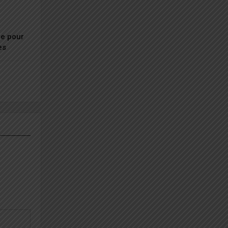
ue pour
es