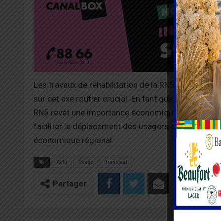
Les travaux de réhabilitation de la RN5, lancés il y a 
sur cet axe routier crucial. En tant que l’un des iti
RN5 revêt une importance économique et logistiqu
faciliter le déplacement des usagers de la route, 
économique régional.
Actu
Peage
Transport
Partager