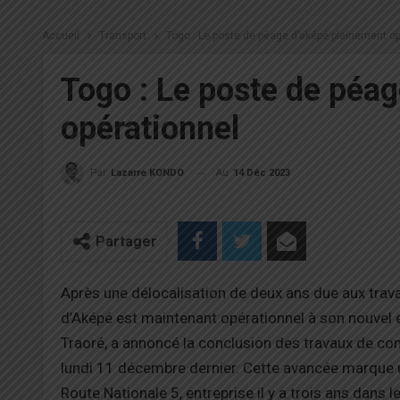
Accueil
Transport
Togo : Le poste de péage d’aképé pleinement o
Togo : Le poste de péa
opérationnel
Au
14 Déc 2023
Par
Lazarre KONDO
Partager
Après une délocalisation de deux ans due aux trav
d’Aképé est maintenant opérationnel à son nouvel
Traoré, a annoncé la conclusion des travaux de c
lundi 11 décembre dernier. Cette avancée marque un
Route Nationale 5, entreprise il y a trois ans dans l