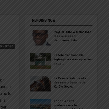
TRENDING NOW
PayPal : Otto Williams livre
les coulisses du
déploiement du…
RANSPORT
La fête traditionnelle
Agbogboza n’aura pas lieu
cette…
La Grande Retrouvaille
age
des ressortissants de
Kassah-
Kplélé Govié…
rne le
e la
Togo : la carte
professionnelle
tier