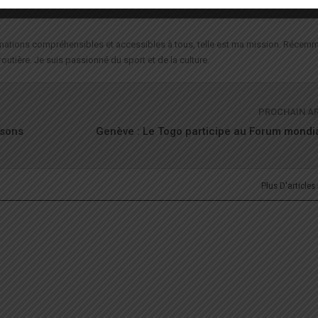
formations compréhensibles et accessibles à tous, telle est ma mission. Récemm
routière. Je suis passionné du sport et de la culture.
PROCHAIN A
ssons
Genève : Le Togo participe au Forum mondia
Plus D'articles