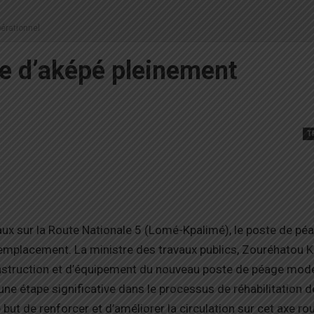
pérationnel
ge d’aképé pleinement
T
aux sur la Route Nationale 5 (Lomé-Kpalimé), le poste de pé
 emplacement. La ministre des travaux publics, Zouréhatou 
onstruction et d’équipement du nouveau poste de péage mode
e étape significative dans le processus de réhabilitation d
e but de renforcer et d’améliorer la circulation sur cet axe rou