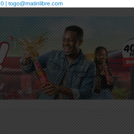
0 | togo@matinlibre.com