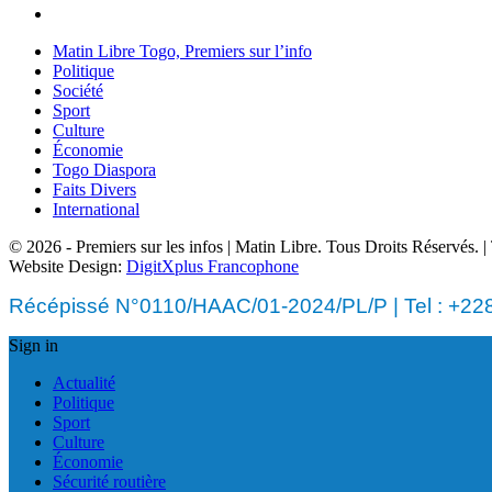
Matin Libre Togo, Premiers sur l’info
Politique
Société
Sport
Culture
Économie
Togo Diaspora
Faits Divers
International
© 2026 - Premiers sur les infos | Matin Libre. Tous Droits Réservés.
Website Design:
DigitXplus Francophone
Récépissé N°0110/HAAC/01-2024/PL/P | Tel : +228 
Sign in
Actualité
Politique
Sport
Culture
Économie
Sécurité routière