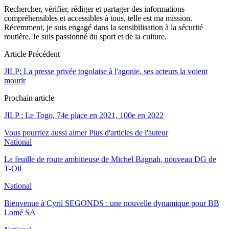
Rechercher, vérifier, rédiger et partager des informations
compréhensibles et accessibles à tous, telle est ma mission.
Récemment, je suis engagé dans la sensibilisation à la sécurité
routière. Je suis passionné du sport et de la culture.
Article Précédent
JILP: La presse privée togolaise à l'agonie, ses acteurs la voient
mourir
Prochain article
JILP : Le Togo, 74e place en 2021, 100e en 2022
Vous pourriez aussi aimer
Plus d'articles de l'auteur
National
La feuille de route ambitieuse de Michel Bagnah, nouveau DG de
T-Oil
National
Bienvenue à Cyril SEGONDS : une nouvelle dynamique pour BB
Lomé SA