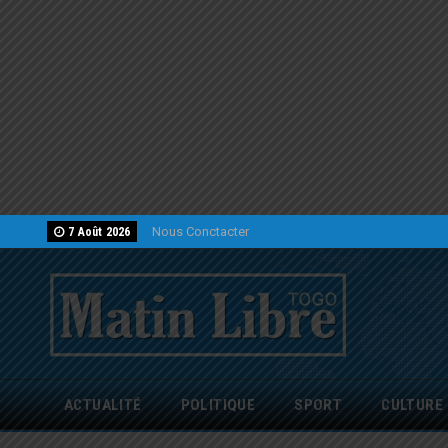
Nous Conctacter
7 Août 2026
ACTUALITÉ
POLITIQUE
SPORT
CULTURE