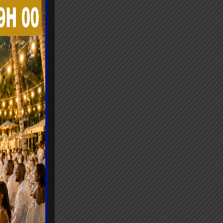
e
les