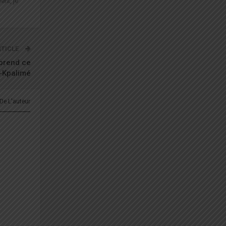
ent, je
RTICLE
eprend ce
-Kpalimé
 De L'auteur