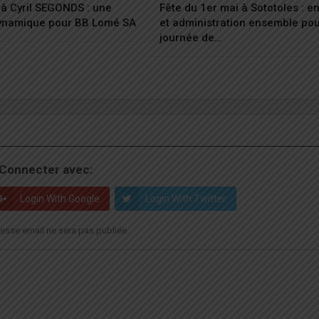
à Cyril SEGONDS : une
Fête du 1er mai à Sototoles : 
dynamique pour BB Lomé SA
et administration ensemble po
journée de…
Connecter avec:
Login With Google
Login With Twitter
esse email ne sera pas publiée.