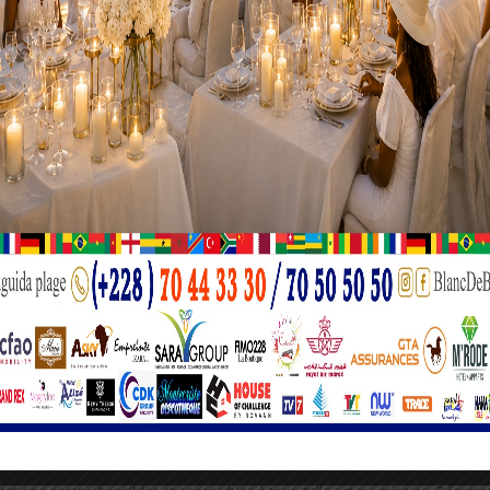
iste Juliano
sieurs équipes d’intervention issues de la gendarmerie mari
t de la préfecture maritime. Selon le premier bilan dressé p
maine n’a été déplorée, mais une vingtaine de véhicules d’o