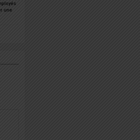
employés
ur une