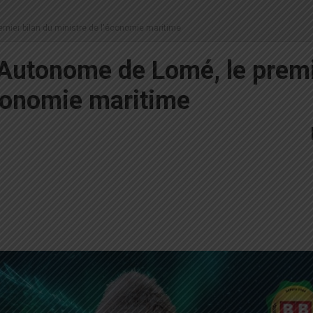
emier bilan du ministre de l'économie maritime
 Autonome de Lomé, le prem
économie maritime