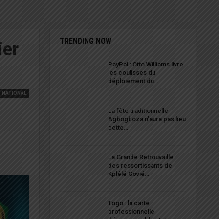
TRENDING NOW
ier
PayPal : Otto Williams livre
les coulisses du
déploiement du…
NATIONAL
La fête traditionnelle
Agbogboza n’aura pas lieu
cette…
La Grande Retrouvaille
des ressortissants de
Kplélé Govié…
Togo : la carte
professionnelle