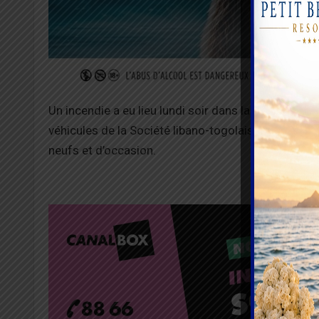
Un incendie a eu lieu lundi soir dans la zone portu
véhicules de la Société libano-togolaise de transpo
neufs et d’occasion.