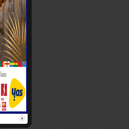
time,
ar le
ccasion