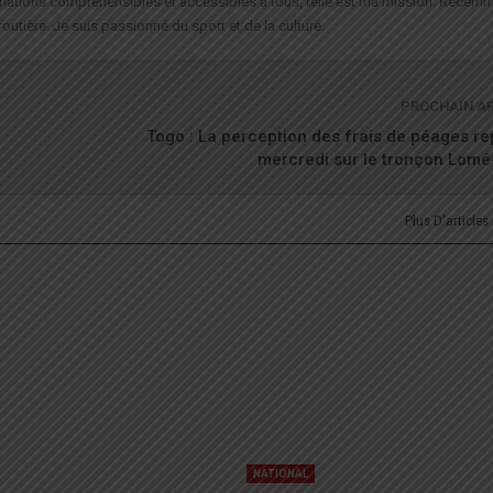
formations compréhensibles et accessibles à tous, telle est ma mission. Récemm
routière. Je suis passionné du sport et de la culture.
PROCHAIN A
Togo : La perception des frais de péages r
mercredi sur le tronçon Lomé
Plus D'articles
NATIONAL