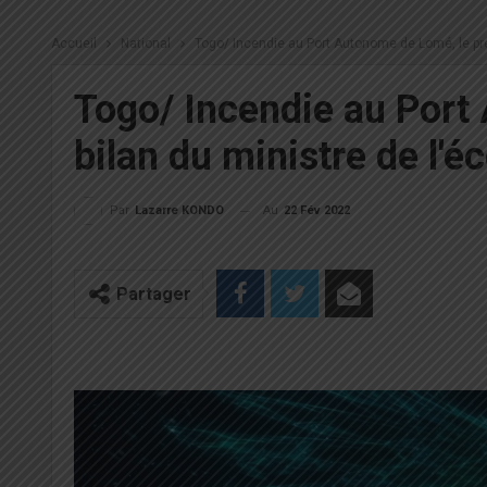
Accueil
National
Togo/ Incendie au Port Autonome de Lomé, le pr
Togo/ Incendie au Port
bilan du ministre de l'
Au
22 Fév 2022
Par
Lazarre KONDO
Partager