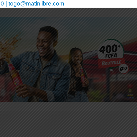
0 | togo@matinlibre.com