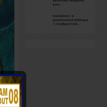
désormais obligatoire
pour…
Inondations : le
gouvernement débloque
1,14 milliard FCFA…