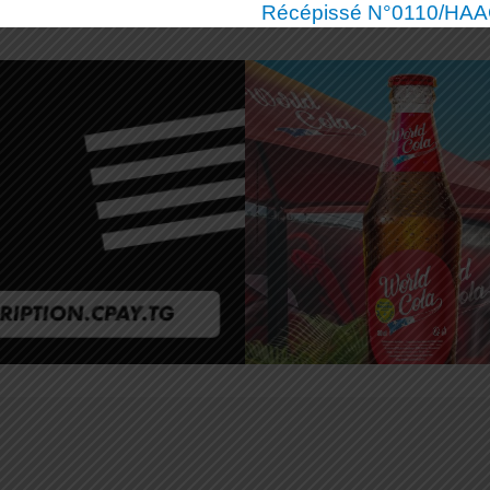
Récépissé N°0110/HAAC/