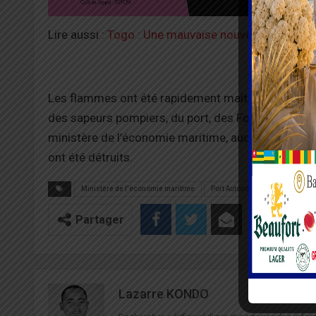
Lire aussi :
Togo : Une mauvaise nouvelle pour l’art
Les flammes ont été rapidement maîtrisées par plu
des sapeurs pompiers, du port, des Forces Armées e
ministère de l’économie maritime, aucune perte hu
ont été détruits.
Ministère de l'économie maritime
Port Autonome de Lomé
Partager
Lazarre KONDO