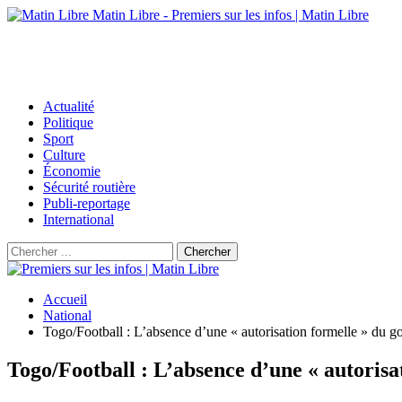
Matin Libre - Premiers sur les infos | Matin Libre
Actualité
Politique
Sport
Culture
Économie
Sécurité routière
Publi-reportage
International
Accueil
National
Togo/Football : L’absence d’une « autorisation formelle » du g
Togo/Football : L’absence d’une « autoris