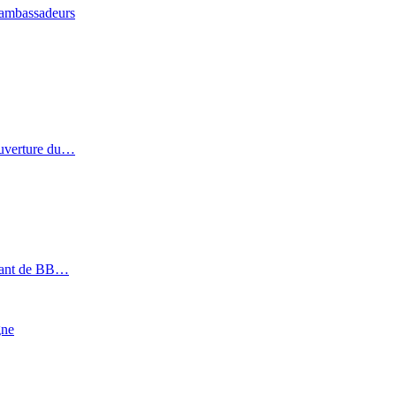
x ambassadeurs
ouverture du…
géant de BB…
gne