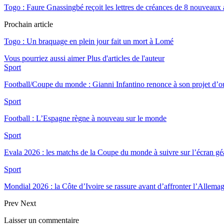
Togo : Faure Gnassingbé reçoit les lettres de créances de 8 nouveau
Prochain article
Togo : Un braquage en plein jour fait un mort à Lomé
Vous pourriez aussi aimer
Plus d'articles de l'auteur
Sport
Football/Coupe du monde : Gianni Infantino renonce à son projet d’
Sport
Football : L’Espagne règne à nouveau sur le monde
Sport
Evala 2026 : les matchs de la Coupe du monde à suivre sur l’écran 
Sport
Mondial 2026 : la Côte d’Ivoire se rassure avant d’affronter l’Allema
Prev
Next
Laisser un commentaire