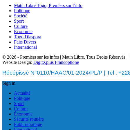
Matin Libre Togo, Premiers sur l’info
Politique
Société
Sport
Culture
Économie
Togo Diaspora
Faits Divers
International
© 2026 - Premiers sur les infos | Matin Libre. Tous Droits Réservés.
Website Design:
DigitXplus Francophone
Récépissé N°0110/HAAC/01-2024/PL/P | Tel : +228 
Sign in
Actualité
Politique
Sport
Culture
Économie
Sécurité routière
Publi-reportage
International