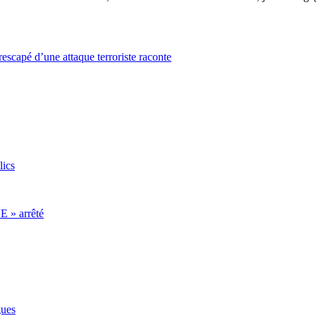
rescapé d’une attaque terroriste raconte
lics
E » arrêté
gues