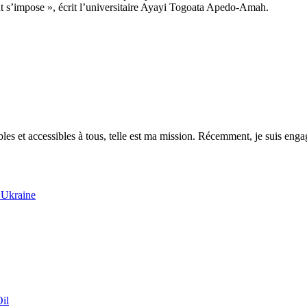
unt s’impose », écrit l’universitaire Ayayi Togoata Apedo-Amah.
es et accessibles à tous, telle est ma mission. Récemment, je suis engagé
’Ukraine
il