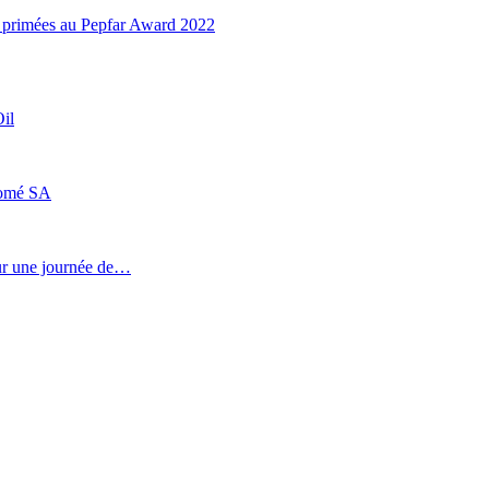
es primées au Pepfar Award 2022
il
Lomé SA
our une journée de…