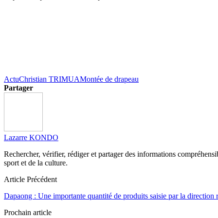
Actu
Christian TRIMUA
Montée de drapeau
Partager
Lazarre KONDO
Rechercher, vérifier, rédiger et partager des informations compréhensibl
sport et de la culture.
Article Précédent
Dapaong : Une importante quantité de produits saisie par la directio
Prochain article