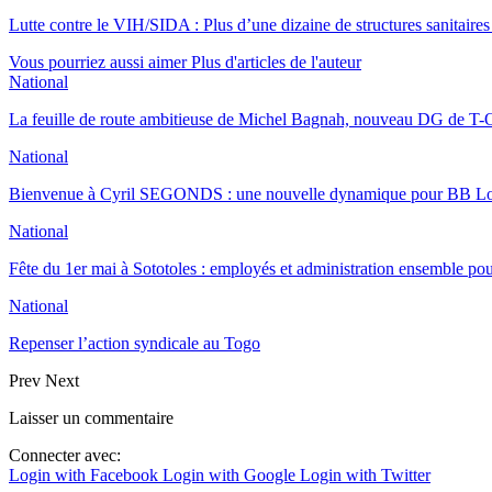
Lutte contre le VIH/SIDA : Plus d’une dizaine de structures sanitair
Vous pourriez aussi aimer
Plus d'articles de l'auteur
National
La feuille de route ambitieuse de Michel Bagnah, nouveau DG de T-O
National
Bienvenue à Cyril SEGONDS : une nouvelle dynamique pour BB 
National
Fête du 1er mai à Sototoles : employés et administration ensemble p
National
Repenser l’action syndicale au Togo
Prev
Next
Laisser un commentaire
Connecter avec:
Login with Facebook
Login with Google
Login with Twitter