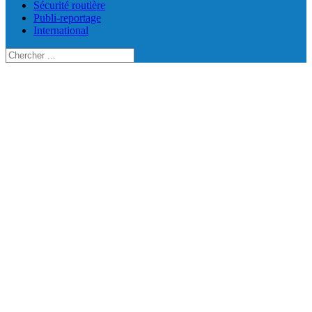
Sécurité routière
Publi-reportage
International