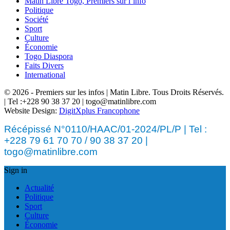
Matin Libre Togo, Premiers sur l’info
Politique
Société
Sport
Culture
Économie
Togo Diaspora
Faits Divers
International
© 2026 - Premiers sur les infos | Matin Libre. Tous Droits Réservés.
| Tel :+228 90 38 37 20 | togo@matinlibre.com
Website Design:
DigitXplus Francophone
Récépissé N°0110/HAAC/01-2024/PL/P | Tel :
+228 79 61 70 70 / 90 38 37 20 |
togo@matinlibre.com
Sign in
Actualité
Politique
Sport
Culture
Économie