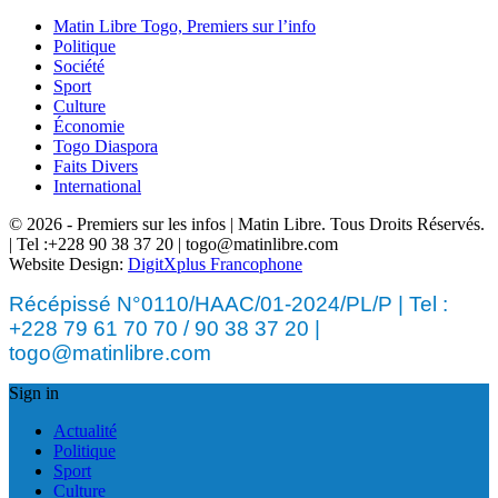
Matin Libre Togo, Premiers sur l’info
Politique
Société
Sport
Culture
Économie
Togo Diaspora
Faits Divers
International
© 2026 - Premiers sur les infos | Matin Libre. Tous Droits Réservés.
| Tel :+228 90 38 37 20 | togo@matinlibre.com
Website Design:
DigitXplus Francophone
Récépissé N°0110/HAAC/01-2024/PL/P | Tel :
+228 79 61 70 70 / 90 38 37 20 |
togo@matinlibre.com
Sign in
Actualité
Politique
Sport
Culture