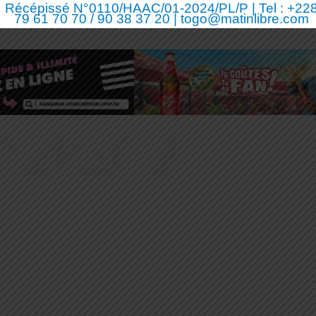
Récépissé N°0110/HAAC/01-2024/PL/P | Tel : +22
79 61 70 70 / 90 38 37 20 | togo@matinlibre.com