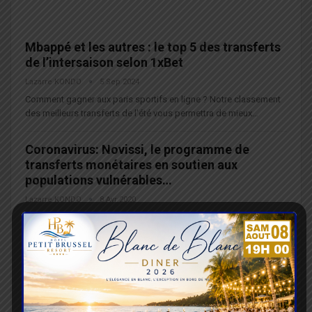
Mbappé et les autres : le top 5 des transferts
de l’intersaison selon 1xBet
Lazarre KONDO
5 Sep 2024
Comment gagner aux paris sportifs en ligne ? Notre classement
des meilleurs transferts de l'été vous permettra de mieux…
Coronavirus: Novissi, le programme de
transferts monétaires en soutien aux
populations vulnérables…
Lazarre KONDO
8 Avr 2020
L.Gouvernement de la République Togolaise lance au profit des
personnes et familles les plus vulnérables aux effets de la…
Télécommunications: Moov Togo cherche
auditeur pour son système de transfert
d’argent