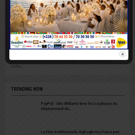
Lazarre KONDO
16 Mar 2020
Le groupe Atlantique Telecom, exploitant de la licence attribuée à
la marque Moov Togo a annoncé l'audit de son système de…
Togo : Le délai de transfert des propriétés
passe à cinq jours
Lazarre KONDO
31 Jan 2020
Le transfert des propriétés constitue un des paramètres que le
Rapport Doing business évalue chaque année. Malgré ses
belles…
TRENDING NOW
PayPal : Otto Williams livre les coulisses du
déploiement du…
La fête traditionnelle Agbogboza n’aura pas