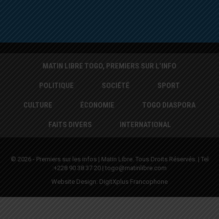
MATIN LIBRE TOGO, PREMIERS SUR L’INFO
POLITIQUE
SOCIÉTÉ
SPORT
CULTURE
ÉCONOMIE
TOGO DIASPORA
FAITS DIVERS
INTERNATIONAL
© 2026 - Premiers sur les infos | Matin Libre. Tous Droits Réservés. | Tel
:+228 90 38 37 20 | togo@matinlibre.com
Website Design:
DigitXplus Francophone