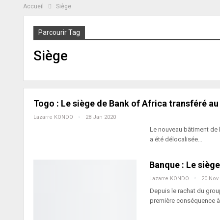
Accueil
Siège
Parcourir Tag
Siège
Togo : Le siège de Bank of Africa transféré a
Lazarre KONDO
28 Jan 2020
Le nouveau bâtiment de l
a été délocalisée…
Banque : Le sièg
Lazarre KONDO
20 Nov
Depuis le rachat du group
première conséquence 