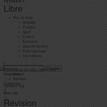
Libre
Plus de texte
Actualité
Politique
Sport
Culture
Économie
Sécurité routière
Publi-reportage
International
Des postes
Accueil
Révision
Catégories
Parcourir Tag
Mots clés
Révision