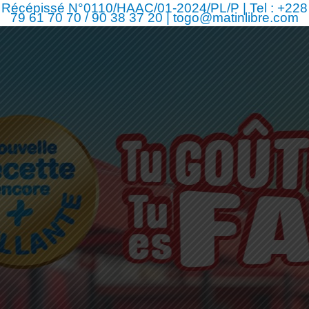
Récépissé N°0110/HAAC/01-2024/PL/P | Tel : +228
79 61 70 70 / 90 38 37 20 | togo@matinlibre.com