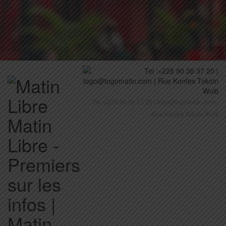
Tel :+228 90 38 37 20 | togo@togomatin.com |
Rue Konfes Tokoin Wuiti
Matin
Libre -
Premiers
sur les
infos |
Matin