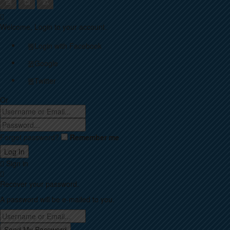
Welcome, Login to your account.
Login with Facebook
Google
Twitter
Or
Forget password?
Remember me
Sign in
Recover your password.
A password will be e-mailed to you.