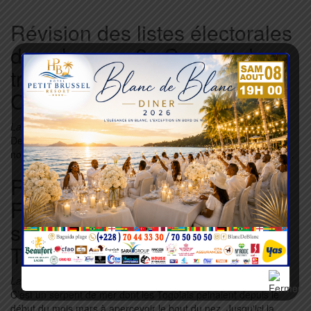
Révision des listes électorales
dans la zone 2 : Constat dans
trois préfectures la région
Centrale
Lazarre KONDO
15 Avr 2025
Depuis ce lundi 14 avril, la région Centrale du Togo connaît une
nouvelle phase de révision des listes électorales dans le cadre…
Révision de la Constitution : «
Faure Gnassingbé prêt à des
sacrifices pour la stabilité du
Togo »
Lazarre KONDO
22 Mar 2024
C’est un serpent de mer dont les Togolais peinaient depuis le
début du mois mars à apercevoir le bout du nez. Jusqu'ici la