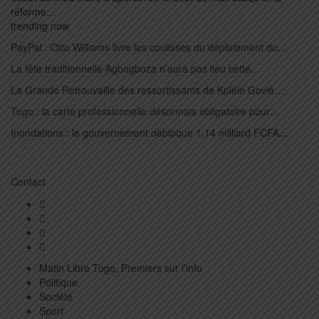
réforme…
trending now
PayPal : Otto Williams livre les coulisses du déploiement du…
La fête traditionnelle Agbogboza n’aura pas lieu cette…
La Grande Retrouvaille des ressortissants de Kplélé Govié…
Togo : la carte professionnelle désormais obligatoire pour…
Inondations : le gouvernement débloque 1,14 milliard FCFA…
Contact
Matin Libre Togo, Premiers sur l’info
Politique
Société
Sport