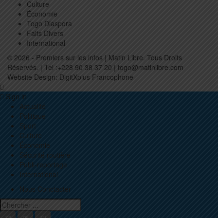
Culture
Économie
Togo Diaspora
Faits Divers
International
© 2026 - Premiers sur les infos | Matin Libre. Tous Droits
Réservés. | Tel :+228 90 38 37 20 | togo@matinlibre.com
Website Design:
DigitXplus Francophone
Sign in
Actualité
Politique
Sport
Culture
Économie
Sécurité routière
Publi-reportage
International
Nous Conctacter