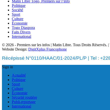
Matin Libre Togo, Premiers sur l’info
Politique
Société
Sport
Culture
Économie
Togo Diaspora
Faits Divers
International
© 2026 - Premiers sur les infos | Matin Libre. Tous Droits Réservés.
Website Design:
DigitXplus Francophone
Récépissé N°0110/HAAC/01-2024/PL/P | Tel : +228 
Sign in
Actualité
Politique
Sport
Culture
Économie
Sécurité routière
Publi-reportage
International