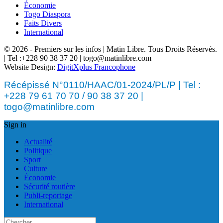
Économie
Togo Diaspora
Faits Divers
International
© 2026 - Premiers sur les infos | Matin Libre. Tous Droits Réservés.
| Tel :+228 90 38 37 20 | togo@matinlibre.com
Website Design:
DigitXplus Francophone
Récépissé N°0110/HAAC/01-2024/PL/P | Tel :
+228 79 61 70 70 / 90 38 37 20 |
togo@matinlibre.com
Sign in
Actualité
Politique
Sport
Culture
Économie
Sécurité routière
Publi-reportage
International