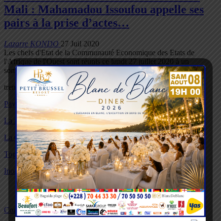
Mali : Mahamadou Issoufou appelle ses
pairs à la prise d’actes…
Lazarre KONDO
27 Juil 2020
Les chefs d'Etat de la Communauté Economique des Etats de
l'Afrique de l'Ouest sont réunis ce lundi 27 juillet 2020 à un
sommet…
trending now
PayPal : Otto Williams livre les coulisses du déploiement du…
La fête traditionnelle Agbogboza n’aura pas lieu cette…
La Grande Retrouvaille des ressortissants de Kplélé Govié…
Togo : la carte professionnelle désormais obligatoire pour…
Inondations : le gouvernement débloque 1,14 milliard FCFA…
Contact