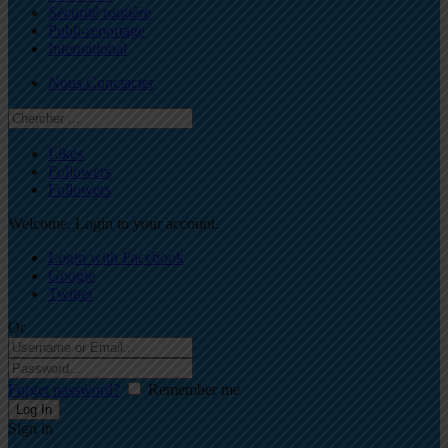
Sécurité routière
Publi-reportage
International
Nous Conctacter
Likes
Followers
Followers
Welcome, Login to your account.
Login with Facebook
Google
Twitter
Or
Forget password?
Remember me
Sign in