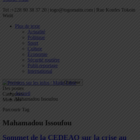
Tel :+228 90 38 37 20 | togo@togomatin.com | Rue Konfes Tokoin
Wuiti
Plus de texte
Actualité
Politique
Sport
Culture
Économie
Sécurité routière
Publi-reportage
International
Des postes
Accueil
Catégories
Mahamadou Issoufou
Mots clés
Parcourir Tag
Mahamadou Issoufou
Sommet de la CEDEAO sur la crise au