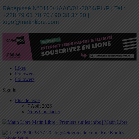
Récépissé N°0110/HAAC/01-2024/PL/P | Tel :
+228 79 61 70 70 / 90 38 37 20 |
togo@matinlibre.com
Likes
Followers
Followers
Sign in
Plus de texte
7 Août 2026
Nous Conctacter
Matin Libre - Premiers sur les infos | Matin Libre