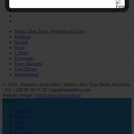
Matin Libre Togo, Premiers sur l’info
Politique
Société
Sport
Culture
Économie
Togo Diaspora
Faits Divers
International
© 2026 - Premiers sur les infos | Matin Libre. Tous Droits Réservés.
| Tel :+228 90 38 37 20 | togo@matinlibre.com
Website Design:
DigitXplus Francophone
Sign in
Actualité
Politique
Sport
Culture
Économie