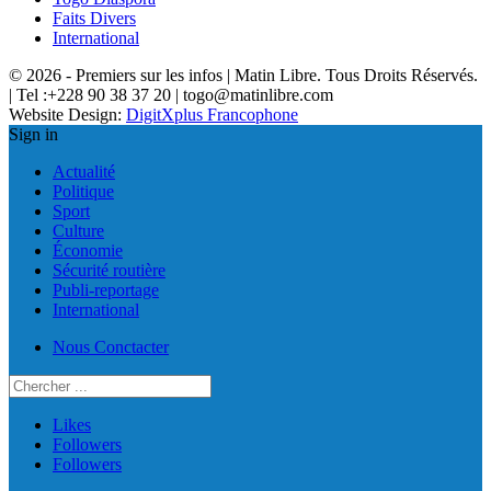
Faits Divers
International
© 2026 - Premiers sur les infos | Matin Libre. Tous Droits Réservés.
| Tel :+228 90 38 37 20 | togo@matinlibre.com
Website Design:
DigitXplus Francophone
Sign in
Actualité
Politique
Sport
Culture
Économie
Sécurité routière
Publi-reportage
International
Nous Conctacter
Likes
Followers
Followers