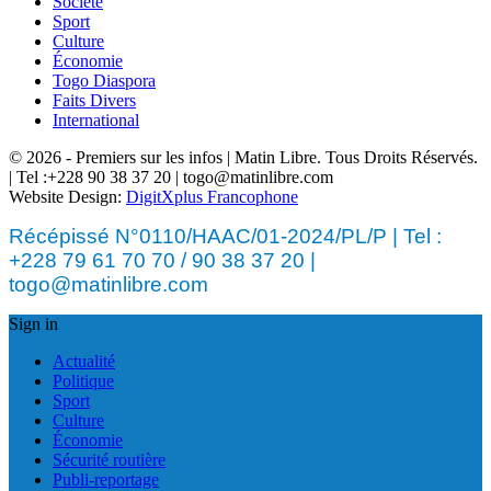
Société
Sport
Culture
Économie
Togo Diaspora
Faits Divers
International
© 2026 - Premiers sur les infos | Matin Libre. Tous Droits Réservés.
| Tel :+228 90 38 37 20 | togo@matinlibre.com
Website Design:
DigitXplus Francophone
Récépissé N°0110/HAAC/01-2024/PL/P | Tel :
+228 79 61 70 70 / 90 38 37 20 |
togo@matinlibre.com
Sign in
Actualité
Politique
Sport
Culture
Économie
Sécurité routière
Publi-reportage