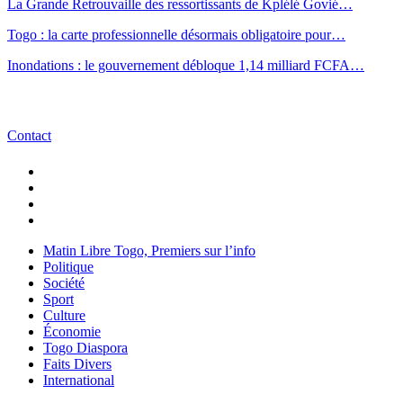
La Grande Retrouvaille des ressortissants de Kplélé Govié…
Togo : la carte professionnelle désormais obligatoire pour…
Inondations : le gouvernement débloque 1,14 milliard FCFA…
Contact
Matin Libre Togo, Premiers sur l’info
Politique
Société
Sport
Culture
Économie
Togo Diaspora
Faits Divers
International