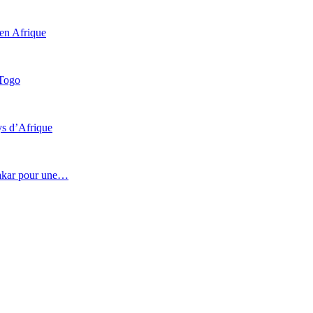
 en Afrique
 Togo
ys d’Afrique
 Dakar pour une…