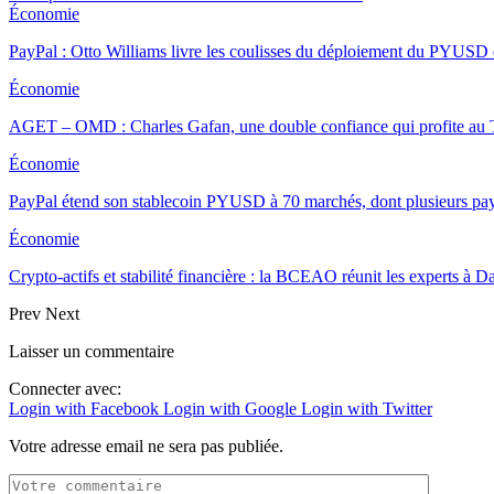
Économie
PayPal : Otto Williams livre les coulisses du déploiement du PYUSD
Économie
AGET – OMD : Charles Gafan, une double confiance qui profite au
Économie
PayPal étend son stablecoin PYUSD à 70 marchés, dont plusieurs pa
Économie
Crypto-actifs et stabilité financière : la BCEAO réunit les experts à
Prev
Next
Laisser un commentaire
Connecter avec:
Login with Facebook
Login with Google
Login with Twitter
Votre adresse email ne sera pas publiée.