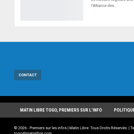
l'Alliance des…
CONTACT
MATIN LIBRE TOGO, PREMIERS SUR L’INFO
POLITIQU
© 2026 - Premiers sur les infos | Matin Libre. Tous Droits Réservés. | Te
togo@matinlibre.com