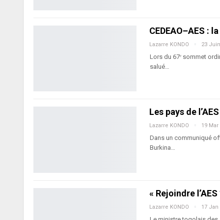
CEDEAO–AES : la 
Lazarre KONDO
23 Jui
Lors du 67ᵉ sommet ordi
salué…
Les pays de l’AES
Lazarre KONDO
19 Mar
Dans un communiqué offic
Burkina…
« Rejoindre l’AES
Lazarre KONDO
17 Jan
Le ministre togolais des 