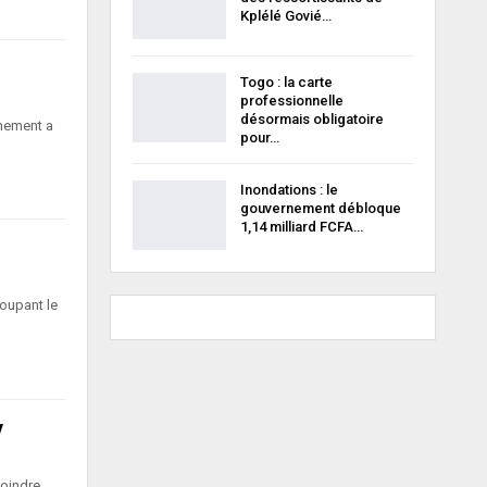
Kplélé Govié…
Togo : la carte
professionnelle
désormais obligatoire
rnement a
pour…
Inondations : le
gouvernement débloque
1,14 milliard FCFA…
oupant le
y
joindre