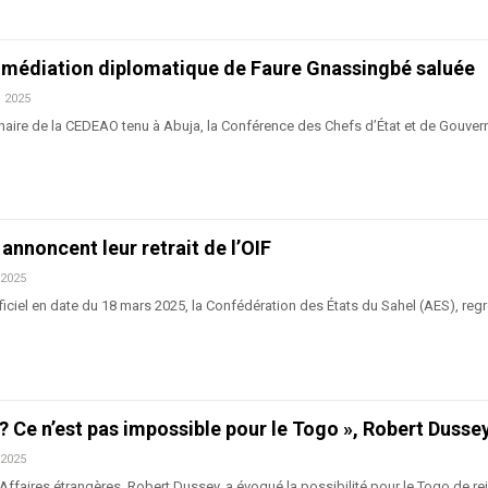
médiation diplomatique de Faure Gnassingbé saluée
n 2025
naire de la CEDEAO tenu à Abuja, la Conférence des Chefs d’État et de Gouve
 annoncent leur retrait de l’OIF
 2025
iel en date du 18 mars 2025, la Confédération des États du Sahel (AES), regr
 ? Ce n’est pas impossible pour le Togo », Robert Dusse
 2025
Affaires étrangères, Robert Dussey, a évoqué la possibilité pour le Togo de re