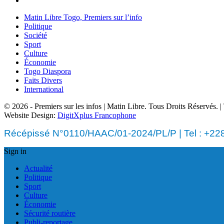
Matin Libre Togo, Premiers sur l’info
Politique
Société
Sport
Culture
Économie
Togo Diaspora
Faits Divers
International
© 2026 - Premiers sur les infos | Matin Libre. Tous Droits Réservés.
Website Design:
DigitXplus Francophone
Récépissé N°0110/HAAC/01-2024/PL/P | Tel : +228 
Sign in
Actualité
Politique
Sport
Culture
Économie
Sécurité routière
Publi-reportage