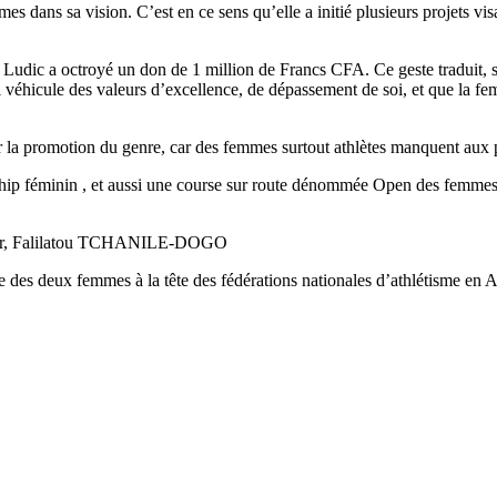
 dans sa vision. C’est en ce sens qu’elle a initié plusieurs projets visan
ia Ludic a octroyé un don de 1 million de Francs CFA. Ce geste traduit, s
 véhicule des valeurs d’excellence, de dépassement de soi, et que la fe
ur la promotion du genre, car des femmes surtout athlètes manquent aux 
hip féminin , et aussi une course sur route dénommée Open des femmes p
ernier, Falilatou TCHANILE-DOGO
rtie des deux femmes à la tête des fédérations nationales d’athlétisme e