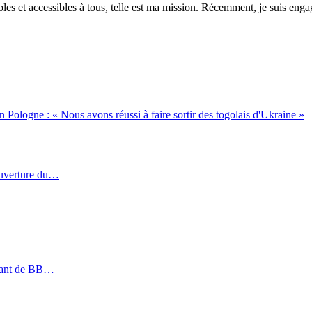
es et accessibles à tous, telle est ma mission. Récemment, je suis engagé
n Pologne : « Nous avons réussi à faire sortir des togolais d'Ukraine »
ouverture du…
géant de BB…