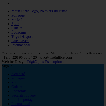
Matin Libre Togo, Premiers sur l’info
Politique
Société
Sport
Culture
Économie
Togo Diaspora
Faits Divers
International
© 2026 - Premiers sur les infos | Matin Libre. Tous Droits Réservés.
| Tel :+228 90 38 37 20 | togo@matinlibre.com
Website Design:
DigitXplus Francophone
Sign in
Actualité
Politique
Sport
Culture
Économie
Sécurité routière
Publi-reportage
International