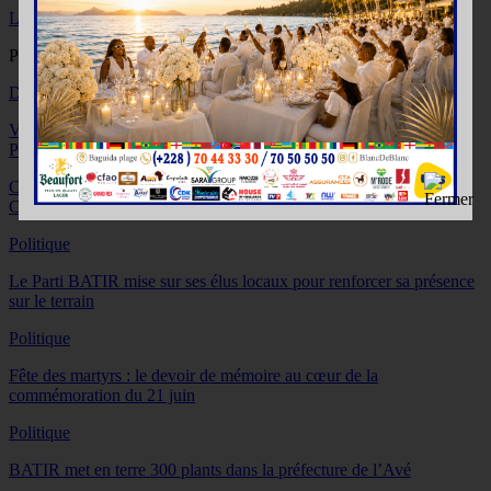
Les Awards du BTP : Reconnaître et encourager l’excellence
Prochain article
Diplomatie : Faure Gnassingbé de nouveau attendu à Paris
Vous pourriez aussi aimer
Plus d'articles de l'auteur
Politique
Communication électronique : un nouveau cadre examiné en
Conseil des ministres
Politique
Le Parti BATIR mise sur ses élus locaux pour renforcer sa présence
sur le terrain
Politique
Fête des martyrs : le devoir de mémoire au cœur de la
commémoration du 21 juin
Politique
BATIR met en terre 300 plants dans la préfecture de l’Avé