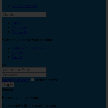
Nous Conctacter
Likes
Followers
Followers
Welcome, Login to your account.
Login with Facebook
Google
Twitter
Or
Forget password?
Remember me
Sign in
Recover your password.
A password will be e-mailed to you.