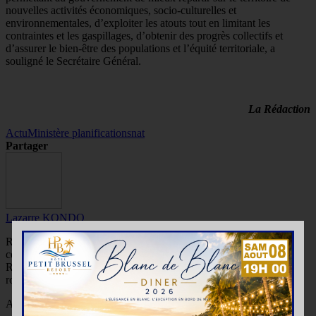
nouvelles activités économiques, socio-culturelles et
environnementales, d’exploiter les atouts tout en limitant les
contraintes et les gaspillages, d’obtenir des progrès collectifs et
d’assurer le bien-être des populations et l’équité territoriale, a
souligné le Secrétaire Général.
La Rédaction
Actu
Ministère planification
snat
Partager
Lazarre KONDO
Rechercher, vérifier, rédiger et partager des informations
compréhensibles et accessibles à tous, telle est ma mission.
Récemment, je suis engagé dans la sensibilisation à la sécurité
routière. Je suis passionné du sport et de la culture.
Article Précédent