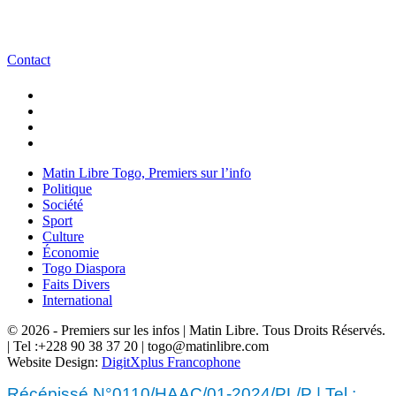
Contact
Matin Libre Togo, Premiers sur l’info
Politique
Société
Sport
Culture
Économie
Togo Diaspora
Faits Divers
International
© 2026 - Premiers sur les infos | Matin Libre. Tous Droits Réservés.
| Tel :+228 90 38 37 20 | togo@matinlibre.com
Website Design:
DigitXplus Francophone
Récépissé N°0110/HAAC/01-2024/PL/P | Tel :