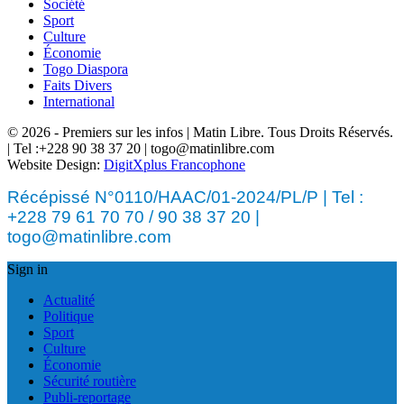
Société
Sport
Culture
Économie
Togo Diaspora
Faits Divers
International
© 2026 - Premiers sur les infos | Matin Libre. Tous Droits Réservés.
| Tel :+228 90 38 37 20 | togo@matinlibre.com
Website Design:
DigitXplus Francophone
Récépissé N°0110/HAAC/01-2024/PL/P | Tel :
+228 79 61 70 70 / 90 38 37 20 |
togo@matinlibre.com
Sign in
Actualité
Politique
Sport
Culture
Économie
Sécurité routière
Publi-reportage