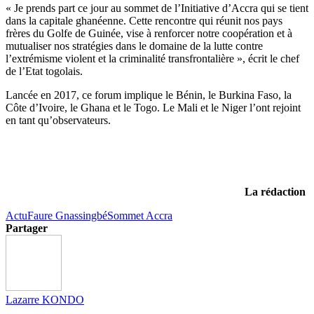
« Je prends part ce jour au sommet de l’Initiative d’
Accra
qui se tient
dans la capitale ghanéenne.
Cette
rencontre qui
réunit nos pays
frères du Golfe de Guinée, vise à renforcer notre coopération et à
mutualiser nos stratégies dans le domaine de la lutte contre
l’extrémisme violent et la criminalité transfrontalière », écrit le chef
de l’Etat togolais.
Lancée en 2017, ce forum implique le Bénin, le Burkina Faso, la
Côte d’Ivoire, le Ghana et le Togo.
Le Mali et le Niger l’ont rejoint
en tant qu’observateurs.
La rédaction
Actu
Faure Gnassingbé
Sommet Accra
Partager
Lazarre KONDO