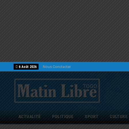
Nous Conctacter
6 Août 2026
ACTUALITÉ
POLITIQUE
SPORT
CULTURE