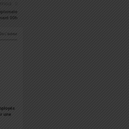
RTICLE
diplomate
avant 00h
 De L'auteur
employés
ur une