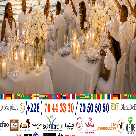
 musique rythmée dans les rues, bars, restaurants, discothè
24 et 31 décembre voient leurs désirs et divertissements s’
ueillie par les habitants. ” Le but de la fête, c’est la musiq
 Après covid, on n’a vraiment pas eu de moment de réjouissa
mpression d’avoir cédé à la menace… Le but des terroristes c’
uissances n’étant pas interdits, les bars, restaurants et aut
r les promoteurs qui prévoient déjà les conséquences éco
re un restaurateur.