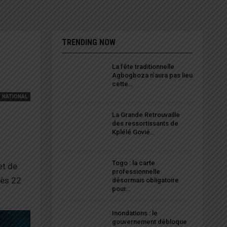
TRENDING NOW
La fête traditionnelle
Agbogboza n’aura pas lieu
cette…
NATIONAL
La Grande Retrouvaille
des ressortissants de
Kplélé Govié…
Togo : la carte
et de
professionnelle
rès 22
désormais obligatoire
pour…
Inondations : le
gouvernement débloque