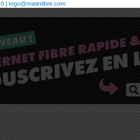
0 | togo@matinlibre.com