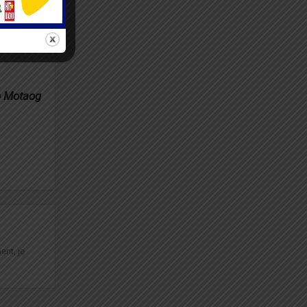
o Motaog
ent, je