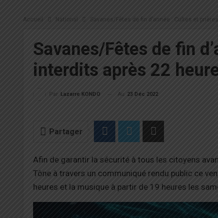
Accueil
National
Savanes/Fêtes de fin d’année : Cultes et prière
Savanes/Fêtes de fin d’a
interdits après 22 heur
Au
23 Déc 2022
Par
Lazarre KONDO
Partager
Afin de garantir la sécurité à tous les citoyens ava
Tône à travers un communiqué rendu public ce vend
heures et la musique à partir de 19 heures les sa