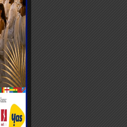
ques…et
envoler…
ue” a
nce,
est aussi
res
nomiques