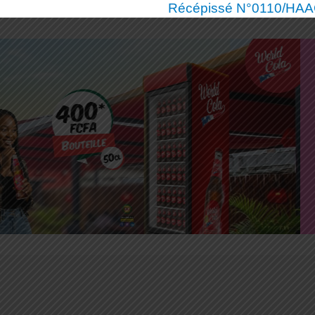
Récépissé N°0110/HAAC/