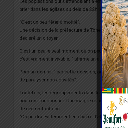
Les populations qui s’attendaient à entendre de la
prier dans les églises au delà de 22h les samedis 
“C’est un peu fêter à moitié”.
Une décision de la préfecture de Tône qui est mal acc
déclaré un citoyen.
C’est un peu le seul moment où on peut se lâcher.
c’est vraiment invivable. ” affirme un autre.
Pour un dernier, ” par cette décision, on donne l’i
de paralyser nos activités”.
Toutefois, les regroupements dans les lieux de réjo
pourront fonctionner. Une maigre consolation pou
de ces restrictions
“On perdra évidemment en chiffre d’affaires” décla