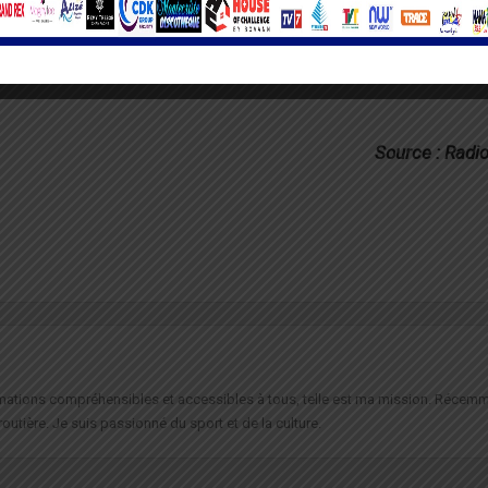
Source : Radi
formations compréhensibles et accessibles à tous, telle est ma mission. Récemm
routière. Je suis passionné du sport et de la culture.