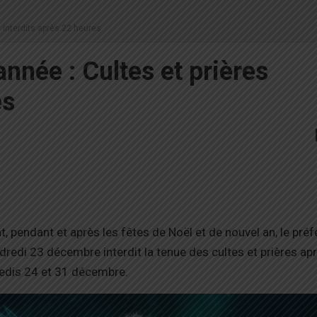
s interdits après 22 heures
nnée : Cultes et prières
es
nt, pendant et après les fêtes de Noël et de nouvel an, le préf
redi 23 décembre interdit la tenue des cultes et prières ap
medis 24 et 31 décembre.