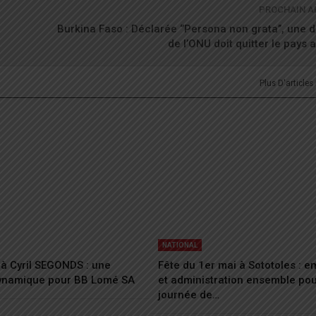
PROCHAIN A
Burkina Faso : Déclarée ‘’Persona non grata’’, une 
de l’ONU doit quitter le pays 
Plus D'articles
NATIONAL
à Cyril SEGONDS : une
Fête du 1er mai à Sototoles : 
dynamique pour BB Lomé SA
et administration ensemble po
journée de…