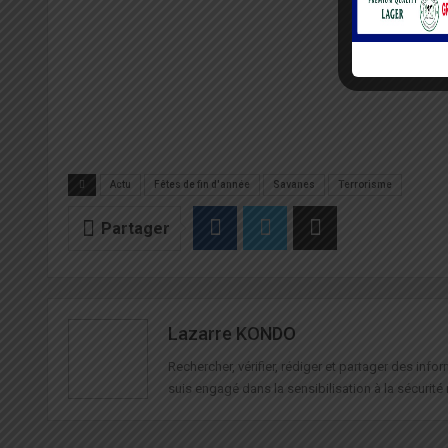
Actu
Fêtes de fin d'année
Savanes
Terrorisme
Partager
Lazarre KONDO
Rechercher, vérifier, rédiger et partager des in
suis engagé dans la sensibilisation à la sécurité 