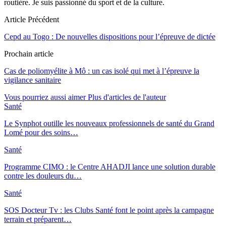
routière. Je suis passionné du sport et de la culture.
Article Précédent
Cepd au Togo : De nouvelles dispositions pour l’épreuve de dictée
Prochain article
Cas de poliomyélite à Mô : un cas isolé qui met à l’épreuve la
vigilance sanitaire
Vous pourriez aussi aimer
Plus d'articles de l'auteur
Santé
Le Synphot outille les nouveaux professionnels de santé du Grand
Lomé pour des soins…
Santé
Programme CIMO : le Centre AHADJI lance une solution durable
contre les douleurs du…
Santé
SOS Docteur Tv : les Clubs Santé font le point après la campagne
terrain et préparent…