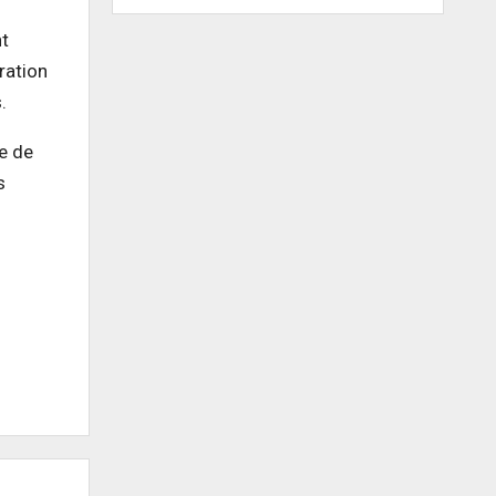
nt
ration
.
ve de
s