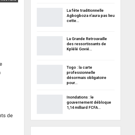
La fête traditionnelle
Agbogboza n’aura pas lieu
cette…
La Grande Retrouvaille
des ressortissants de
Kplélé Govié…
e
Togo : la carte
n
professionnelle
désormais obligatoire
pour…
Inondations : le
gouvernement débloque
s
1,14 milliard FCFA…
nts de