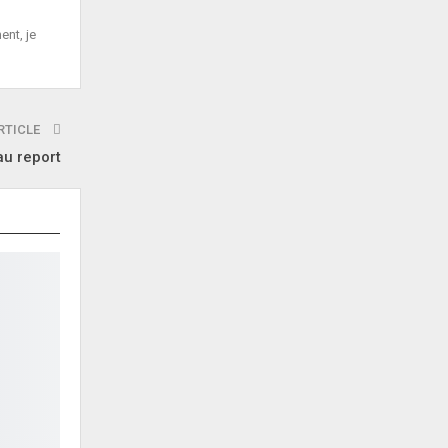
ent, je
RTICLE
au report