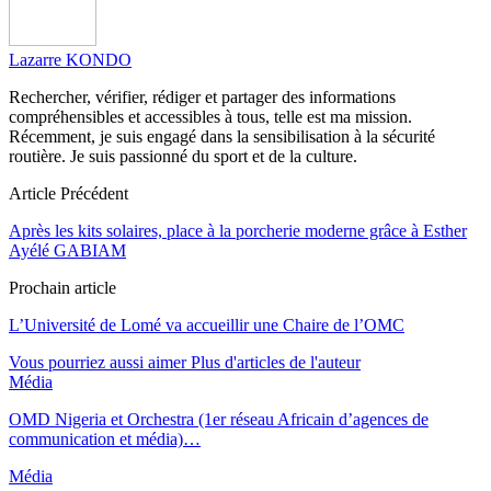
Lazarre KONDO
Rechercher, vérifier, rédiger et partager des informations
compréhensibles et accessibles à tous, telle est ma mission.
Récemment, je suis engagé dans la sensibilisation à la sécurité
routière. Je suis passionné du sport et de la culture.
Article Précédent
Après les kits solaires, place à la porcherie moderne grâce à Esther
Ayélé GABIAM
Prochain article
L’Université de Lomé va accueillir une Chaire de l’OMC
Vous pourriez aussi aimer
Plus d'articles de l'auteur
Média
OMD Nigeria et Orchestra (1er réseau Africain d’agences de
communication et média)…
Média