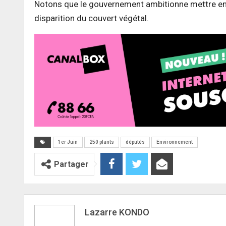
Notons que le gouvernement ambitionne mettre en ter
disparition du couvert végétal.
1er Juin
250 plants
députés
Environnement
Partager
Lazarre KONDO