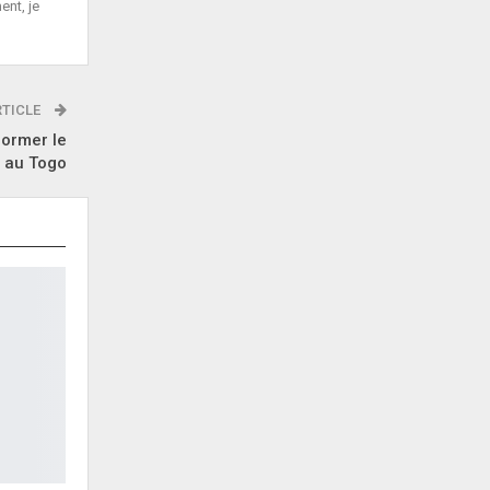
ent, je
RTICLE
former le
 au Togo