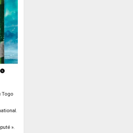
u Togo
ational.
puté ».