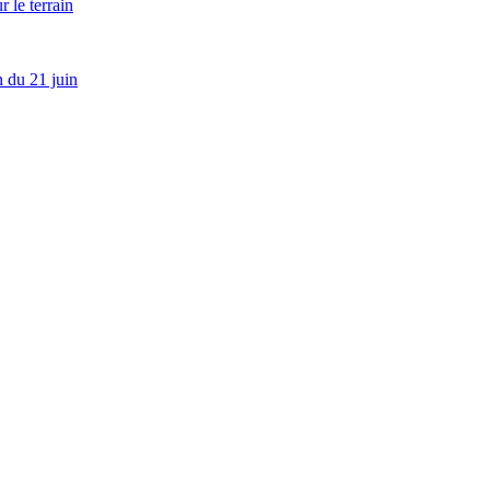
 le terrain
 du 21 juin