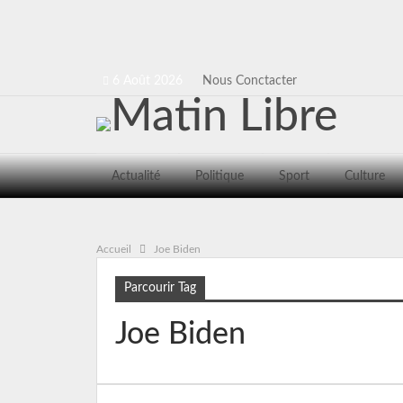
6 Août 2026
Nous Conctacter
Actualité
Politique
Sport
Culture
Accueil
Joe Biden
Parcourir Tag
Joe Biden