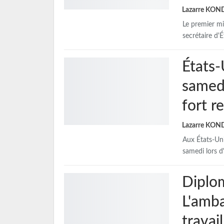
Lazarre KO
Le premier mi
secrétaire d'É
États-
samedi
fort r
Lazarre KO
Aux États-Uni
samedi lors d
Diplo
L'amb
travai