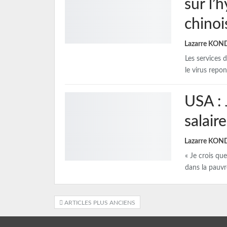
sur l’
chinoi
Lazarre KO
Les services 
le virus repo
USA :
salair
Lazarre KO
« Je crois qu
dans la pauvr
ARTICLES PLUS ANCIENS