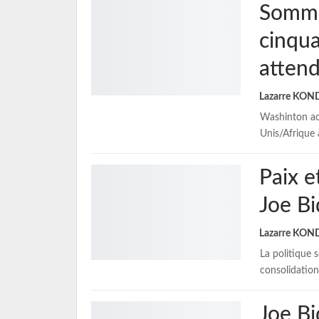
Somme
cinqua
attend
Lazarre KO
Washinton ac
Unis/Afrique 
Paix e
Joe B
Lazarre KO
La politique 
consolidation
Joe Bi