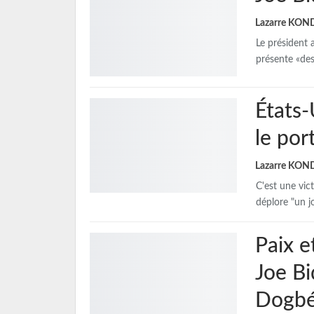
Lazarre KO
Le président 
présente «de
États-
le por
Lazarre KO
C'est une vic
déplore "un j
Paix e
Joe Bi
Dogb