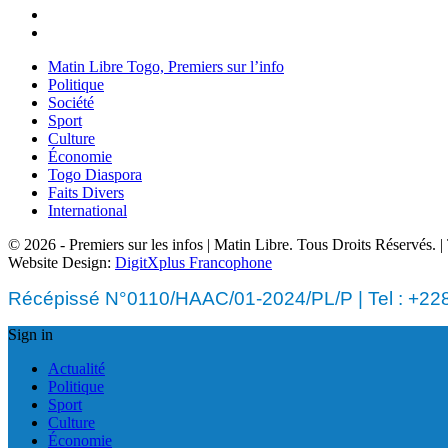
Matin Libre Togo, Premiers sur l’info
Politique
Société
Sport
Culture
Économie
Togo Diaspora
Faits Divers
International
© 2026 - Premiers sur les infos | Matin Libre. Tous Droits Réservés.
Website Design:
DigitXplus Francophone
Récépissé N°0110/HAAC/01-2024/PL/P | Tel : +228 
Sign in
Actualité
Politique
Sport
Culture
Économie