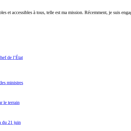
es et accessibles à tous, telle est ma mission. Récemment, je suis engagé
hef de l’État
es ministres
 le terrain
 du 21 juin