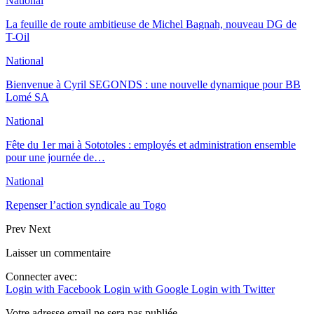
National
La feuille de route ambitieuse de Michel Bagnah, nouveau DG de
T-Oil
National
Bienvenue à Cyril SEGONDS : une nouvelle dynamique pour BB
Lomé SA
National
Fête du 1er mai à Sototoles : employés et administration ensemble
pour une journée de…
National
Repenser l’action syndicale au Togo
Prev
Next
Laisser un commentaire
Connecter avec:
Login with Facebook
Login with Google
Login with Twitter
Votre adresse email ne sera pas publiée.