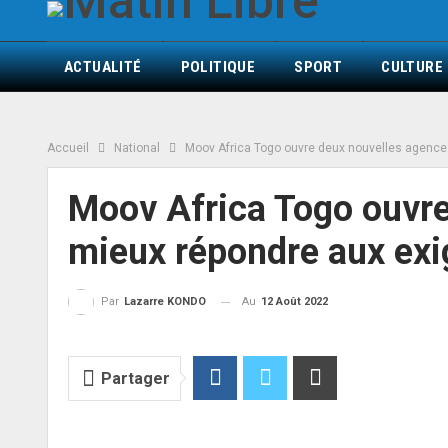
ACTUALITÉ
POLITIQUE
SPORT
CULTURE
Accueil
National
Moov Africa Togo ouvre deux nouvelles agences
Moov Africa Togo ouvre
mieux répondre aux exi
Au
12 Août 2022
Par
Lazarre KONDO
Partager