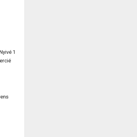
Nyivé 1
ercié
yens