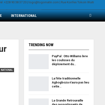
E
INTERNATIONAL
TRENDING NOW
ur
PayPal : Otto Williams livre
les coulisses du
déploiement du…
NATIONAL
La fête traditionnelle
Agbogboza n’aura pas lieu
cette…
La Grande Retrouvaille
des ressortissants de