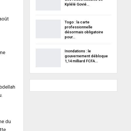
Kplélé Govié…
août
Togo : la carte
professionnelle
désormais obligatoire
pour…
Inondations : le
une
gouvernement débloque
1,14 milliard FCFA…
bdellah
u.
ne du
tte