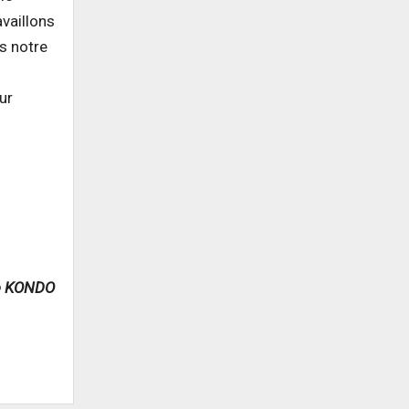
availlons
s notre
ur
e KONDO