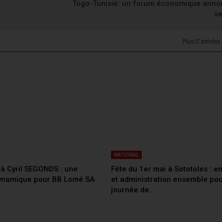
Togo-Tunisie: un forum économique anno
s
Plus D'articles
NATIONAL
à Cyril SEGONDS : une
Fête du 1er mai à Sototoles : 
dynamique pour BB Lomé SA
et administration ensemble po
journée de…