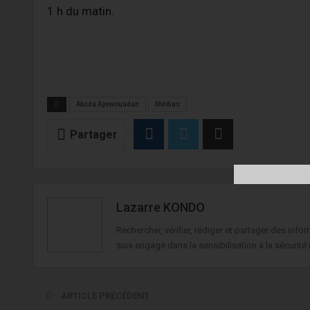
1 h du matin.
Akoda Ayewouadan
Médias
Partager
Lazarre KONDO
Rechercher, vérifier, rédiger et partager des in
suis engagé dans la sensibilisation à la sécurité 
ARTICLE PRÉCÉDENT