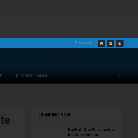
Sign In
E
INTERNATIONAL
TRENDING NOW
ste
PayPal : Otto Williams livre
les coulisses du