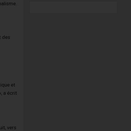
nalisme.
t des
ique et
, a écrit
it, vers