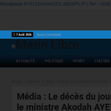
Récépissé N°0110/HAAC/01-2024/PL/P | Tel : +228 7
Nous Conctacter
7 Août 2026
ACTUALITÉ
POLITIQUE
SPORT
CULTURE
Accueil
National
Média : Le décès du journaliste Isidore AYEK
Média : Le décès du jou
le ministre Akodah 