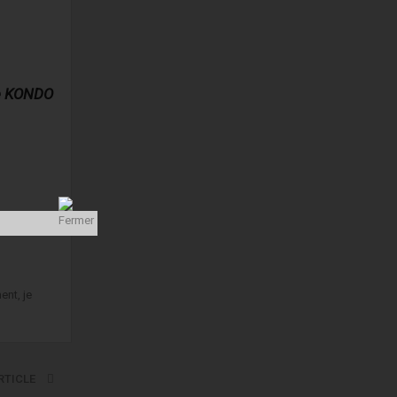
e KONDO
ent, je
RTICLE