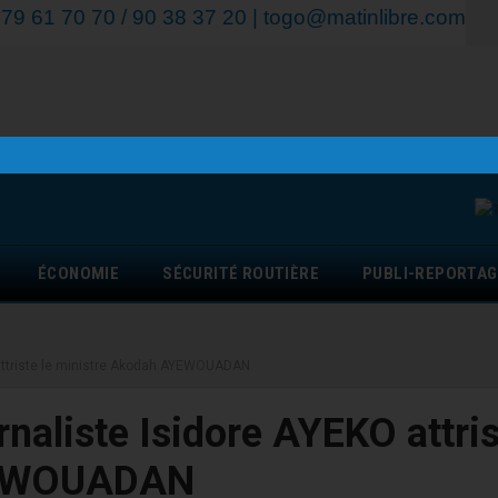
9 61 70 70 / 90 38 37 20 | togo@matinlibre.com
ÉCONOMIE
SÉCURITÉ ROUTIÈRE
PUBLI-REPORTAG
O attriste le ministre Akodah AYEWOUADAN
rnaliste Isidore AYEKO attri
AYEWOUADAN