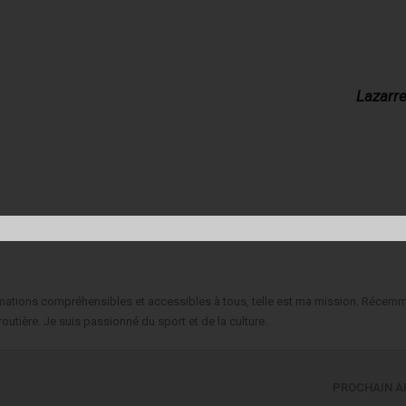
Lazarr
formations compréhensibles et accessibles à tous, telle est ma mission. Récemm
routière. Je suis passionné du sport et de la culture.
PROCHAIN A