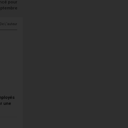
ncé pour
eptembre
 De L'auteur
employés
ur une