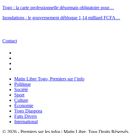
Togo : la carte professionnelle désormais obligatoire pour…
Inondations : le gouvernement débloque 1,14 milliard FCFA…
Contact
Matin Libre Togo, Premiers sur l’info
Politique
Société
Sport
Culture
Économie
Togo Diaspora
Faits Divers
International
© 2026 - Premiers sur les infos | Matin Libre. Tous Droits Réservés.