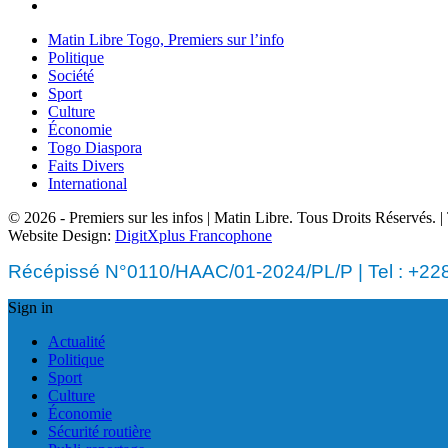
Matin Libre Togo, Premiers sur l’info
Politique
Société
Sport
Culture
Économie
Togo Diaspora
Faits Divers
International
© 2026 - Premiers sur les infos | Matin Libre. Tous Droits Réservés.
Website Design:
DigitXplus Francophone
Récépissé N°0110/HAAC/01-2024/PL/P | Tel : +228 
Sign in
Actualité
Politique
Sport
Culture
Économie
Sécurité routière