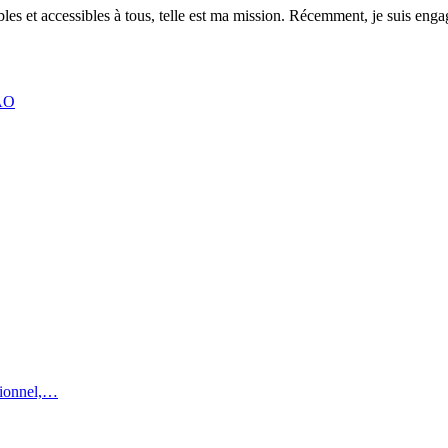
es et accessibles à tous, telle est ma mission. Récemment, je suis engagé
EAO
utionnel,…