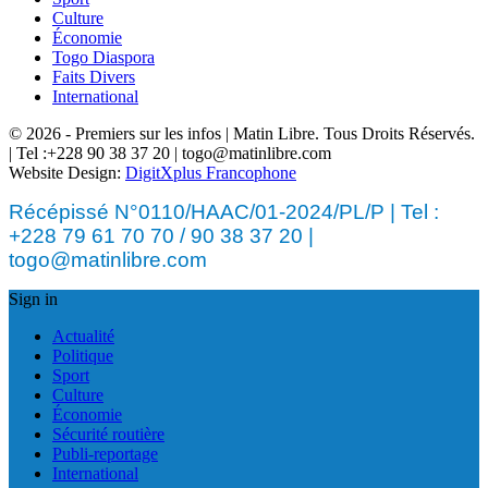
Culture
Économie
Togo Diaspora
Faits Divers
International
© 2026 - Premiers sur les infos | Matin Libre. Tous Droits Réservés.
| Tel :+228 90 38 37 20 | togo@matinlibre.com
Website Design:
DigitXplus Francophone
Récépissé N°0110/HAAC/01-2024/PL/P | Tel :
+228 79 61 70 70 / 90 38 37 20 |
togo@matinlibre.com
Sign in
Actualité
Politique
Sport
Culture
Économie
Sécurité routière
Publi-reportage
International