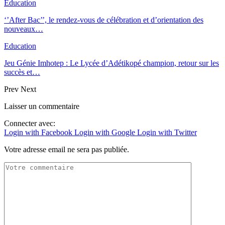
Education
‘’After Bac’’, le rendez-vous de célébration et d’orientation des
nouveaux…
Education
Jeu Génie Imhotep : Le Lycée d’Adétikopé champion, retour sur les
succès et…
Prev
Next
Laisser un commentaire
Connecter avec:
Login with Facebook
Login with Google
Login with Twitter
Votre adresse email ne sera pas publiée.