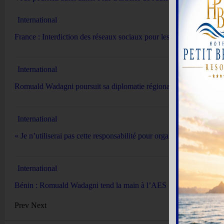
International
France : Interdiction des réseaux sociaux pour les moins de 15 ans
International
Romuald Wadagni poursuit sa diplomatie régionale
International
« Je n’utiliserai pas cette responsabilité pour organiser le chaos in
International
Bénin : Romuald Wadagni tend la main à l’AES
Prev
Next