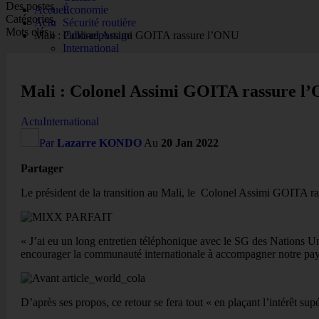
Des postes
Accueil
Économie
Catégories
Actu
Sécurité routière
Mots clés
Mali : Colonel Assimi GOITA rassure l’ONU
Publi-reportage
International
Mali : Colonel Assimi GOITA rassure l
Actu
International
Par
Lazarre KONDO
Au
20 Jan 2022
Partager
Le président de la transition au Mali, le Colonel Assimi GOITA rass
« J’ai eu un long entretien téléphonique avec le SG des Nations Unie
encourager la communauté internationale à accompagner notre pays 
D’après ses propos, ce retour se fera tout « en plaçant l’intérêt su