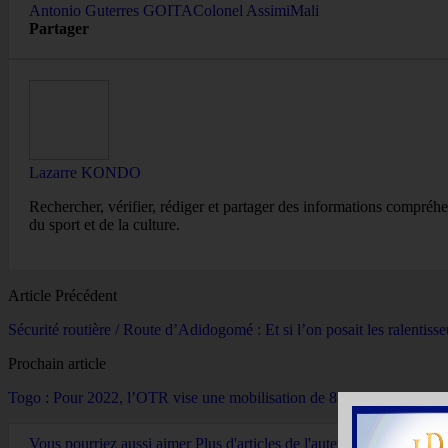
Antonio Guterres GOITA
Colonel Assimi
Mali
Partager
Lazarre KONDO
Rechercher, vérifier, rédiger et partager des informations compréhen
du sport et de la culture.
Article Précédent
Sécurité routière / Route d’Adidogomé : Et si l’on posait les ralentisse
Prochain article
Togo : Pour 2022, l’OTR vise une mobilisation de 814,7 milliards F
Vous pourriez aussi aimer
Plus d'articles de l'auteur