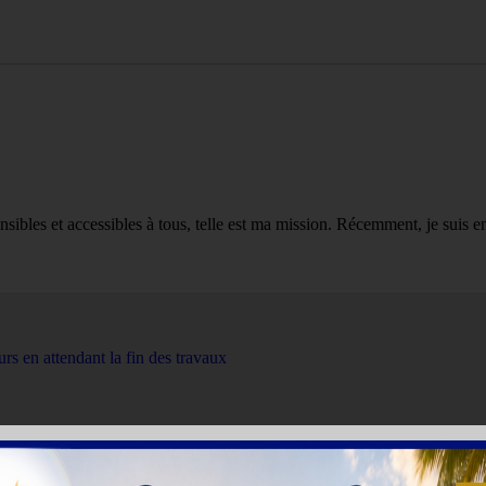
sibles et accessibles à tous, telle est ma mission. Récemment, je suis eng
urs en attendant la fin des travaux
CFA