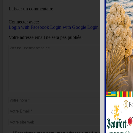
Laisser un commentaire
Connecter avec:
Login with Facebook
Login with Google
Login with Twitter
Votre adresse email ne sera pas publiée.