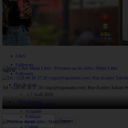
Likes
Followers
Matin Libre - Premiers sur les infos | Matin Libre
Sign in
Followers
Plus de texte
Tel :+228 90 38 37 20 | togo@togomatin.com | Rue Konfes Tokoin W
7 Août 2026
Plus de texte
Nous Conctacter
Actualité
Politique
Sport
Culture