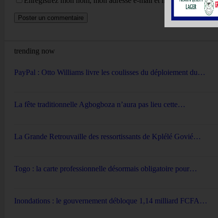
Enregistrez mon nom, mon adresse e-mail et mon site Web dans 
trending now
PayPal : Otto Williams livre les coulisses du déploiement du…
La fête traditionnelle Agbogboza n’aura pas lieu cette…
La Grande Retrouvaille des ressortissants de Kplélé Govié…
Togo : la carte professionnelle désormais obligatoire pour…
Inondations : le gouvernement débloque 1,14 milliard FCFA…