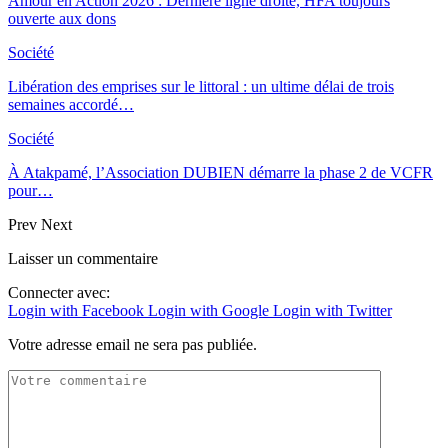
Amour en Action 2026 : Dernière ligne droite, HFA toujours
ouverte aux dons
Société
Libération des emprises sur le littoral : un ultime délai de trois
semaines accordé…
Société
À Atakpamé, l’Association DUBIEN démarre la phase 2 de VCFR
pour…
Prev
Next
Laisser un commentaire
Connecter avec:
Login with Facebook
Login with Google
Login with Twitter
Votre adresse email ne sera pas publiée.