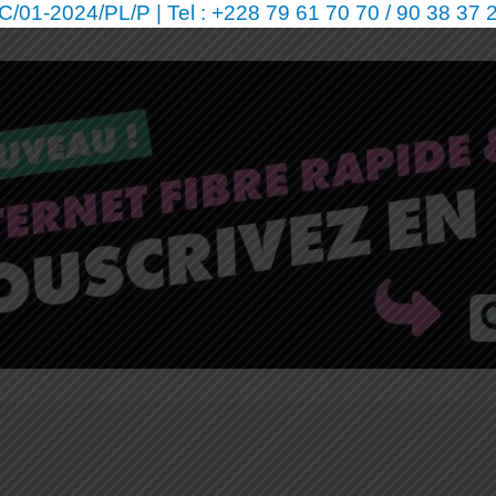
01-2024/PL/P | Tel : +228 79 61 70 70 / 90 38 37 2