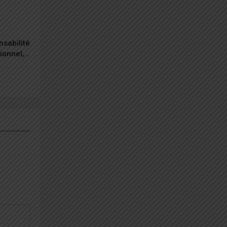
nsabilité
tionnel,…