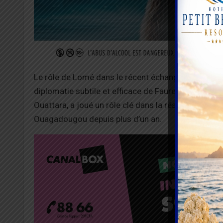
Le rôle de Lomé dans le récent échange de prisonnie
diplomatie subtile et efficace de Faure Gnassingbé. 
Ouattara, a joué un rôle clé dans la résolution de c
Ouagadougou depuis plus d’un an.