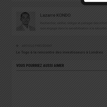
Lazarre KONDO
Rechercher, vérifier, rédiger et partager des in
suis engagé dans la sensibilisation à la sécurité 
ARTICLE PRÉCÉDENT
Le Togo à la rencontre des investisseurs à Londres
VOUS POURRIEZ AUSSI AIMER