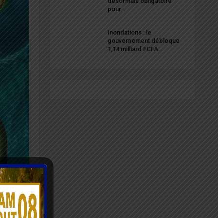
désormais obligatoire
pour…
Inondations : le
gouvernement débloque
1,14 milliard FCFA…