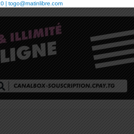
0 | togo@matinlibre.com