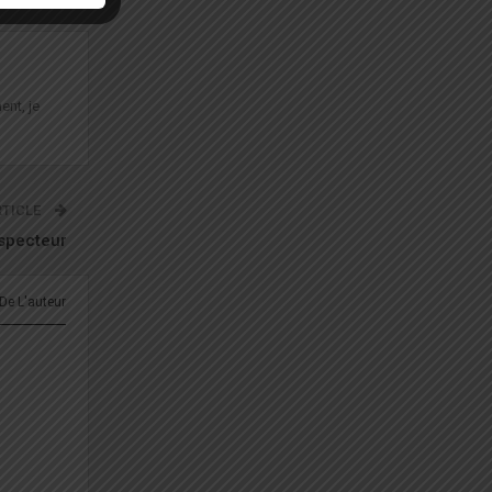
ent, je
RTICLE
specteur
 De L'auteur