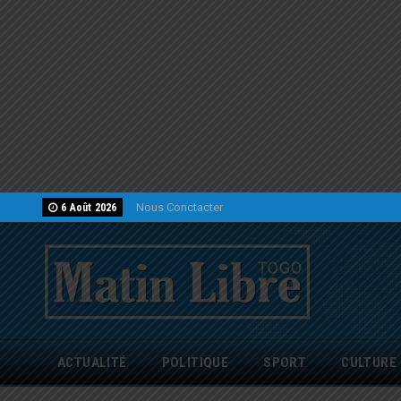
Nous Conctacter
6 Août 2026
ACTUALITÉ
POLITIQUE
SPORT
CULTURE