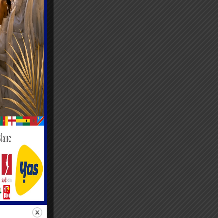
nt été
lusieurs
rance
retour à
arties
tre deux