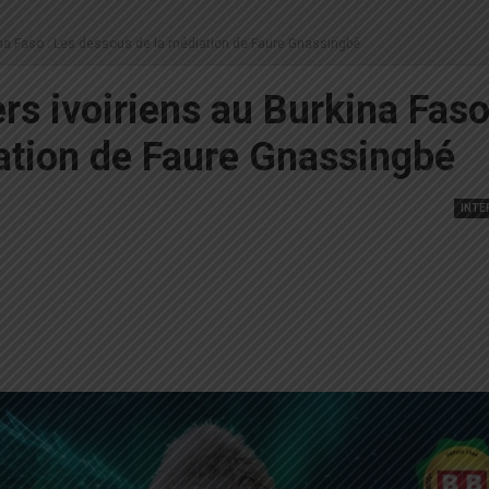
kina Faso : Les dessous de la médiation de Faure Gnassingbé
rs ivoiriens au Burkina Faso
ation de Faure Gnassingbé
INTE