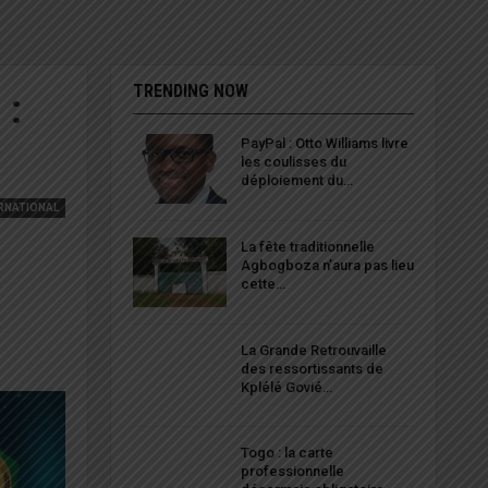
TRENDING NOW
 :
PayPal : Otto Williams livre
les coulisses du
déploiement du…
RNATIONAL
La fête traditionnelle
Agbogboza n’aura pas lieu
cette…
La Grande Retrouvaille
des ressortissants de
Kplélé Govié…
Togo : la carte
professionnelle