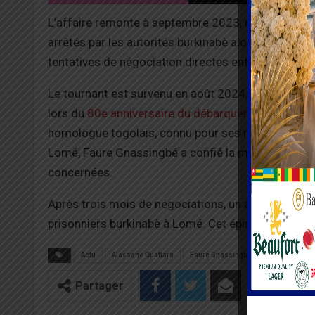
L’affaire remonte à septembre 2023, nous apprend 
arrêtés par les autorités burkinabè alors qu’ils pou
tentatives de négociation directes entre les deux p
Le tournant est survenu en août 2024, lors d’une 
lors du
80e anniversaire du débarquement de la Pr
homologue togolais, connu pour ses relations privi
Lomé, Faure Gnassingbé a confié la mission à Robe
concernées.
Après trois mois de négociations, un accord a été
prisonniers burkinabè à Lomé. Cet épisode met en l
Actu
Alassane Ouattara
Faure Gnassingbé
Partager