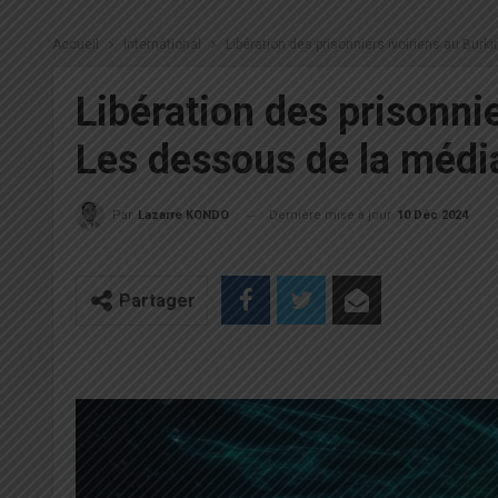
Accueil
International
Libération des prisonniers ivoiriens au Bur
Libération des prisonnie
Les dessous de la médi
Dernière mise à jour
10 Déc 2024
Par
Lazarre KONDO
Partager