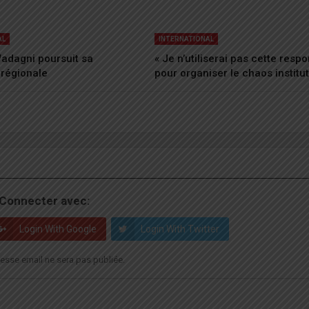
AL
INTERNATIONAL
adagni poursuit sa
« Je n’utiliserai pas cette respo
 régionale
pour organiser le chaos institu
Connecter avec:
Login With Google
Login With Twitter
esse email ne sera pas publiée.