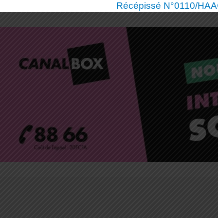
Récépissé N°0110/HAAC/